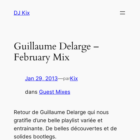
Aller
DJ Kix
au
contenu
Guillaume Delarge –
February Mix
Jan 29, 2013
—
Kix
par
dans
Guest Mixes
Retour de Guillaume Delarge qui nous
gratifie d’une belle playlist variée et
entrainante. De belles découvertes et de
solides bootlegs.