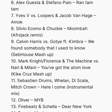
6. Alex Guesta & Stefano Pain – Ran tam
tam
7. Yves V vs. Loopers & Jacob Van Hage –
Amok
8. Silvio Ecomo & Chuckie – Moombah
(Afrojack remix)
9. Calvin Harris vs. Gotye ft. Kimbra – We
found somebody that I used to know
(SebHouse Mash up)
10. Mark Knight/Florence & The Machine vs.
Nari & Milani – You’ve got the atom love
(Kike Cruz Mash up)
11. Sebastien Drums, Whelan, Di Scala,
Mitch Crown – Here I come (instrumental
mix)
12. Oliver – MYB
13. Firebeatz & Schella – Dear New York