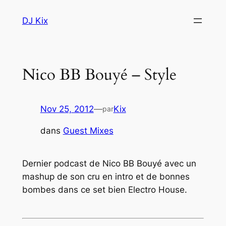
Aller
DJ Kix
au
contenu
Nico BB Bouyé – Style
Nov 25, 2012
—
Kix
par
dans
Guest Mixes
Dernier podcast de Nico BB Bouyé avec un
mashup de son cru en intro et de bonnes
bombes dans ce set bien Electro House.