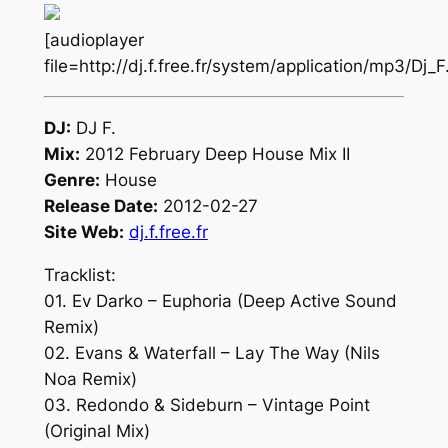
[audioplayer
file=http://dj.f.free.fr/system/application/mp3/Dj
DJ:
DJ F.
Mix:
2012 February Deep House Mix II
Genre:
House
Release Date:
2012-02-27
Site Web:
dj.f.free.fr
Tracklist:
01. Ev Darko – Euphoria (Deep Active Sound
Remix)
02. Evans & Waterfall – Lay The Way (Nils
Noa Remix)
03. Redondo & Sideburn – Vintage Point
(Original Mix)