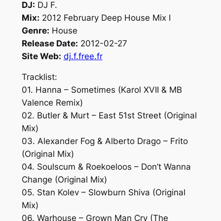
DJ:
DJ F.
Mix:
2012 February Deep House Mix I
Genre:
House
Release Date:
2012-02-27
Site Web:
dj.f.free.fr
Tracklist:
01. Hanna – Sometimes (Karol XVII & MB
Valence Remix)
02. Butler & Murt – East 51st Street (Original
Mix)
03. Alexander Fog & Alberto Drago – Frito
(Original Mix)
04. Soulscum & Roekoeloos – Don’t Wanna
Change (Original Mix)
05. Stan Kolev – Slowburn Shiva (Original
Mix)
06. Warhouse – Grown Man Cry (The