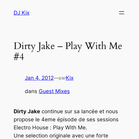
Aller
DJ Kix
au
contenu
Dirty Jake – Play With Me
#4
Jan 4, 2012
—
Kix
par
dans
Guest Mixes
Dirty Jake
continue sur sa lancée et nous
propose le 4eme épisode de ses sessions
Electro House :
Play With Me
.
Une selection originale avec une forte