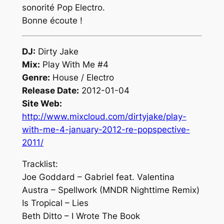
sonorité Pop Electro.
Bonne écoute !
DJ:
Dirty Jake
Mix:
Play With Me #4
Genre:
House / Electro
Release Date:
2012-01-04
Site Web:
http://www.mixcloud.com/dirtyjake/play-
with-me-4-january-2012-re-popspective-
2011/
Tracklist:
Joe Goddard – Gabriel feat. Valentina
Austra – Spellwork (MNDR Nighttime Remix)
Is Tropical – Lies
Beth Ditto – I Wrote The Book