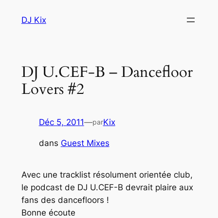
Aller
DJ Kix
au
contenu
DJ U.CEF-B – Dancefloor
Lovers #2
Déc 5, 2011
—
Kix
par
dans
Guest Mixes
Avec une tracklist résolument orientée club,
le podcast de DJ U.CEF-B devrait plaire aux
fans des dancefloors !
Bonne écoute