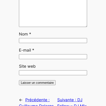
Nom
*
E-mail
*
Site web
←
Précédente :
Suivante :
DJ
Guillaume Delarge –
Follow – DJ Mix