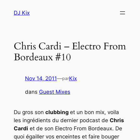
Aller
DJ Kix
au
contenu
Chris Cardi – Electro From
Bordeaux #10
Nov 14, 2011
—
Kix
par
dans
Guest Mixes
Du gros son
clubbing
et un bon mix, voila
les ingrédients du dernier podcast de
Chris
Cardi
et de son Electro From Bordeaux. De
quoi égailler vos enceintes et faire bouger