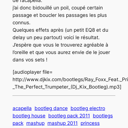
de l’acapella.
j’ai donc bidouillé un poil, coupé certain
passage et boucler les passages les plus
connus.
Quelques effets après (un petit EQ8 et du
delay un peu partout) voici le résultat.
J’espère que vous le trouverez agréable à
l’oreille et que vous aurez envie de le jouer
dans vos sets !
[audioplayer file=
http://www.djkix.com/bootlegs/Ray_Foxx_Feat._Pr
_The_Perfect_Trumpeter_(Dj_Kix_Bootleg).mp3]
acapella
bootleg dance
bootleg electro
bootleg house
bootleg pack 2011
bootlegs
pack
mashup
mashup 2011
princess