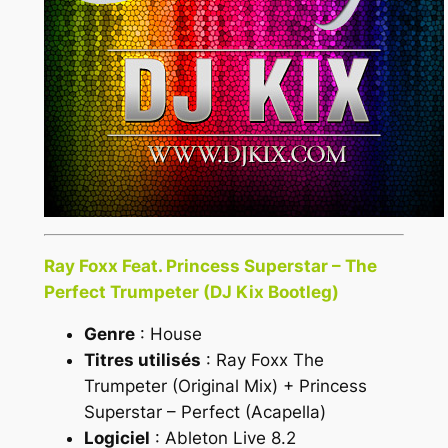
Ray Foxx Feat. Princess Superstar – The
Perfect Trumpeter (DJ Kix Bootleg)
Genre
: House
Titres utilisés
: Ray Foxx The
Trumpeter (Original Mix) + Princess
Superstar – Perfect (Acapella)
Logiciel
: Ableton Live 8.2