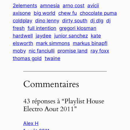
2elements
amnesia
arno cost
avicii
axisone
big world
chew fu
chocolate puma
coldplay
dino lenny
dirty south
dj dlg
dj
fresh
full intention
gregori klosman
hardwell
jaydee
junior sanchez
kate
elsworth
mark simmons
markus binapfl
moby
nic fanciulli
promise land
ray foxx
thomas gold
twaine
Commentaires
43 réponses à “Playlist House
Electro Aout 2011”
Alex H