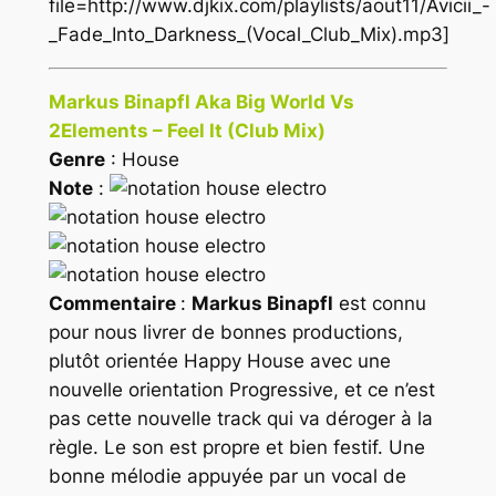
file=http://www.djkix.com/playlists/aout11/Avicii_-
_Fade_Into_Darkness_(Vocal_Club_Mix).mp3]
Markus Binapfl Aka Big World Vs
2Elements – Feel It (Club Mix)
Genre
: House
Note
:
Commentaire
:
Markus Binapfl
est connu
pour nous livrer de bonnes productions,
plutôt orientée
Happy House
avec une
nouvelle orientation Progressive, et ce n’est
pas cette nouvelle track qui va déroger à la
règle. Le son est propre et bien festif. Une
bonne mélodie appuyée par un vocal de