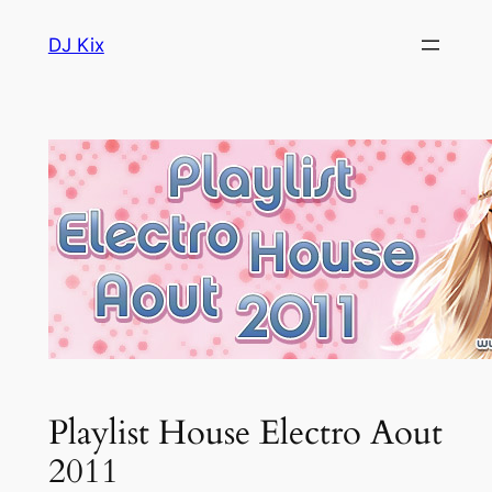
Aller
DJ Kix
au
contenu
Playlist House Electro Aout
2011