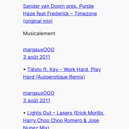
Sander van Doorn pres. Purple
Haze feat Frederick – Timezone
(original mix)
Musicalement
margauxOOO
3 août 2011
•
Tiësto ft. Kay – Work Hard, Play
Hard (Autoerotique Remix)
margauxOOO
3 août 2011
•
Lights Out – Lasers (Erick Morillo,
Harry Choo Choo Romero & Jose
Nunez Mix)