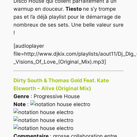
Disco House
qui collent parfaitement à un
warmup en douceur.
Tiesto
ne s’y trompe
pas et l’a déjà playlist pour le démarrage de
nombreux de ses sets. Une belle valeur sure
!
[audioplayer
file=http://www.djkix.com/playlists/aout11/Dj_Dlg_
_Visions_Of_Love_(Original_Mix).mp3]
Dirty South & Thomas Gold Feat. Kate
Elsworth – Alive (Original Mix)
Genre
: Progressive House
Note
:
Commentaire
: grosse collaboration entre