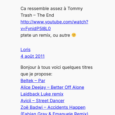
Ca ressemble assez à Tommy
Trash – The End
http://www.youtube.com/watch?
v=FynidP5l8L0
ptete un remix, ou autre
Loris
4 août 2011
Bonjour à tous voici quelques titres
que je propose:
Beltek – Par
Alice Deejay – Better Off Alone
Laidback Luke remix
Avicii – Street Dancer
Zoë Badwi – Accidents Happen
(Fabian Gray & Emanuele Remix)