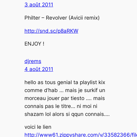
3 août 2011
Philter – Revolver (Avicii remix)
http://snd.sc/p8aRKW
ENJOY !
djrems
4 août 2011
hello as tous genial ta playlist kix
comme d’hab … mais je surkif un
morceau jouer par tiesto …. mais
connais pas le titre… ni moi ni
shazam lol alors si qqun connais….
voici le lien
http://www61.zippyshare.com/v/33582366/fil