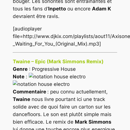
bouger. Les sonorités sont entrainantes et
tous les fans d’
Inpetto
ou encore
Adam K
devraient être ravis.
[audioplayer
file=http://www.djkix.com/playlists/aout11/Axison
_Waiting_For_You_(Original_Mix).mp3]
Twaine – Epic (Mark Simmons Remix)
Genre
: Progressive House
Note
:
Commentaire
: peu connu actuellement,
Twaine
nous livre pourtant ici une track
solide avec de quoi faire un carton sur les
dancefloors. Le son est plutôt simple mais
bien efficace. Le remix de
Mark Simmons
lui donne une touche encore plus energique.