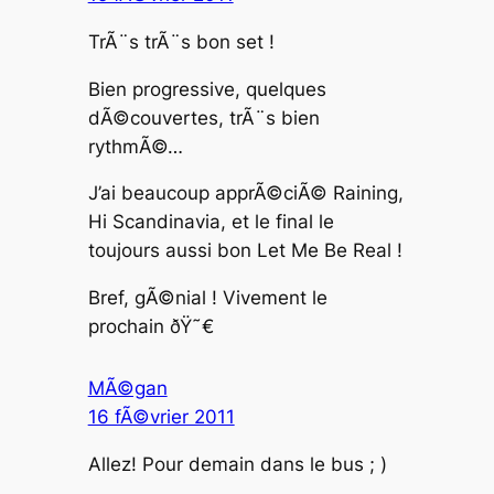
TrÃ¨s trÃ¨s bon set !
Bien progressive, quelques
dÃ©couvertes, trÃ¨s bien
rythmÃ©…
J’ai beaucoup apprÃ©ciÃ© Raining,
Hi Scandinavia, et le final le
toujours aussi bon Let Me Be Real !
Bref, gÃ©nial ! Vivement le
prochain ðŸ˜€
MÃ©gan
16 fÃ©vrier 2011
Allez! Pour demain dans le bus ; )