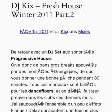
DJ Kix – Fresh House
Winter 2011 Part.2
FÃ©v 15, 2011
â€”
Kix
dans
Mixes
par
De retour avec un
DJ Set
aux sonoritÃ©s
Progressive House
.
On a donc de bons gros breaks appuyÃ©s
par des montÃ©es Ã©nergiques, de quoi
vous donner une bonne pÃ¨che pendant 80
minutes. Tous ces morceaux sont taillÃ©s
pour les
dancefloors
, et on dÃ©jÃ fait leur
preuve dans les clubs ces derniers mois.
J’ai saupoudrÃ© l’ensemble d’un peu d’effets
Flange / Delay
qui ajoutent une touche plus