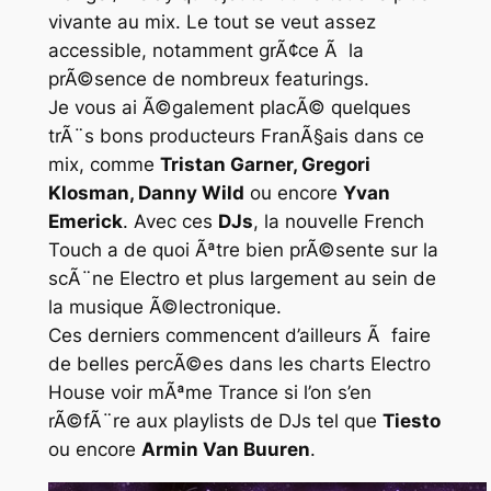
vivante au mix. Le tout se veut assez
accessible, notamment grÃ¢ce Ã la
prÃ©sence de nombreux
featurings
.
Je vous ai Ã©galement placÃ© quelques
trÃ¨s bons producteurs FranÃ§ais dans ce
mix, comme
Tristan Garner, Gregori
Klosman, Danny Wild
ou encore
Yvan
Emerick
. Avec ces
DJs
, la nouvelle
French
Touch
a de quoi Ãªtre bien prÃ©sente sur la
scÃ¨ne
Electro
et plus largement au sein de
la musique Ã©lectronique.
Ces derniers commencent d’ailleurs Ã faire
de belles percÃ©es dans les charts Electro
House voir mÃªme Trance si l’on s’en
rÃ©fÃ¨re aux playlists de DJs tel que
Tiesto
ou encore
Armin Van Buuren
.