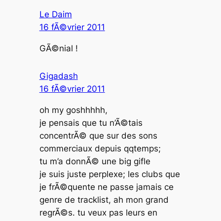
Le Daim
16 fÃ©vrier 2011
GÃ©nial !
Gigadash
16 fÃ©vrier 2011
oh my goshhhhh,
je pensais que tu n’Ã©tais
concentrÃ© que sur des sons
commerciaux depuis qqtemps;
tu m’a donnÃ© une big gifle
je suis juste perplexe; les clubs que
je frÃ©quente ne passe jamais ce
genre de tracklist, ah mon grand
regrÃ©s. tu veux pas leurs en