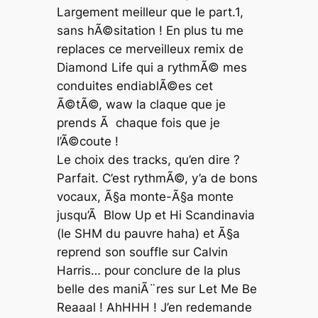
Largement meilleur que le part.1,
sans hÃ©sitation ! En plus tu me
replaces ce merveilleux remix de
Diamond Life qui a rythmÃ© mes
conduites endiablÃ©es cet
Ã©tÃ©, waw la claque que je
prends Ã chaque fois que je
l’Ã©coute !
Le choix des tracks, qu’en dire ?
Parfait. C’est rythmÃ©, y’a de bons
vocaux, Ã§a monte-Ã§a monte
jusqu’Ã Blow Up et Hi Scandinavia
(le SHM du pauvre haha) et Ã§a
reprend son souffle sur Calvin
Harris… pour conclure de la plus
belle des maniÃ¨res sur Let Me Be
Reaaal ! AhHHH ! J’en redemande