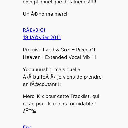
exceptionnel que des tueries!!!!!
Un Ã©norme merci
RÂ£v3rOf
19 fÃ©vrier 2011
Promise Land & Cozi – Piece Of
Heaven ( Extended Vocal Mix ) !
Yoouuuuahh, mais quelle
Â«Â baffeÂ Â» je viens de prendre
en l’Ã©coutant !!
Merci Kix pour cette Tracklist, qui
reste pour le moins formidable !
ðŸ˜‰
fipp