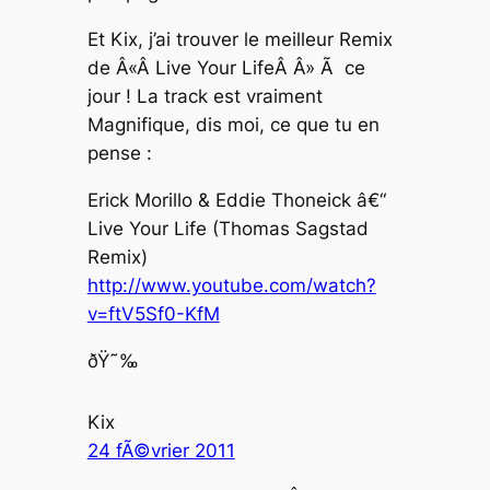
Et Kix, j’ai trouver le meilleur Remix
de Â«Â Live Your LifeÂ Â» Ã ce
jour ! La track est vraiment
Magnifique, dis moi, ce que tu en
pense :
Erick Morillo & Eddie Thoneick â€“
Live Your Life (Thomas Sagstad
Remix)
http://www.youtube.com/watch?
v=ftV5Sf0-KfM
ðŸ˜‰
Kix
24 fÃ©vrier 2011