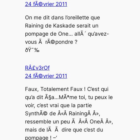
24 fÃ©vrier 2011
On me dit dans l’oreillette que
Raining de Kaskade serait un
pompage de One… allÃ´ qu’avez-
vous Ã rÃ©pondre ?
ðŸ˜‰
RÂ£v3rOf
24 fÃ©vrier 2011
Faux, Totalement Faux ! C’est qui
qu’a dit Ã§a…MÃªme toi, tu peux le
voir, c’est vrai que la partie
SynthÃ© de Â«Â RainingÂ Â»,
ressemble un peu Ã Â«Â OneÂ Â»,
mais de lÃ Ã dire que c’est du
pompage ! –‘