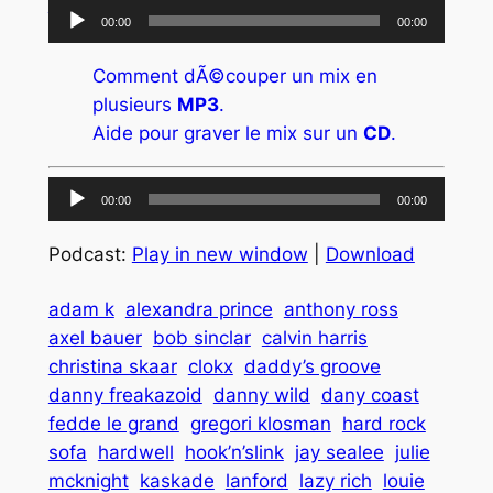
S’abonner au Podcast DJ Kix
Lecteur
00:00
00:00
audio
Comment dÃ©couper un mix en
plusieurs
MP3
.
Aide pour graver le mix sur un
CD
.
Lecteur
00:00
00:00
audio
Podcast:
Play in new window
|
Download
adam k
alexandra prince
anthony ross
axel bauer
bob sinclar
calvin harris
christina skaar
clokx
daddy’s groove
danny freakazoid
danny wild
dany coast
fedde le grand
gregori klosman
hard rock
sofa
hardwell
hook’n’slink
jay sealee
julie
mcknight
kaskade
lanford
lazy rich
louie