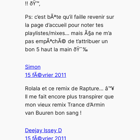
!! ðŸ™‚
Ps: c’est bÃªte qu’il faille revenir sur
la page d’accueil pour noter tes
playlistes/mixes… mais Ã§a ne m’a
pas empÃªchÃ© de t’attribuer un
bon 5 haut la main ðŸ˜‰
Simon
15 fÃ©vrier 2011
Rolala et ce remix de Rapture… â™¥
Il me fait encore plus transpirer que
mon vieux remix Trance d’Armin
van Buuren bon sang !
Deejay Issey D
15 fÃ©vrier 2011