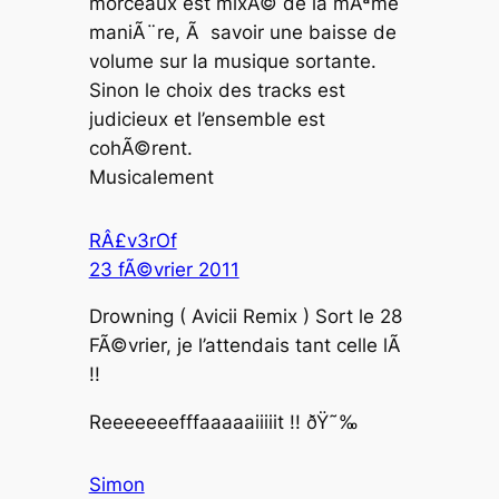
morceaux est mixÃ© de la mÃªme
maniÃ¨re, Ã savoir une baisse de
volume sur la musique sortante.
Sinon le choix des tracks est
judicieux et l’ensemble est
cohÃ©rent.
Musicalement
RÂ£v3rOf
23 fÃ©vrier 2011
Drowning ( Avicii Remix ) Sort le 28
FÃ©vrier, je l’attendais tant celle lÃ
!!
Reeeeeeefffaaaaaiiiiit !! ðŸ˜‰
Simon