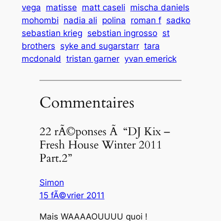
vega
matisse
matt caseli
mischa daniels
mohombi
nadia ali
polina
roman f
sadko
sebastian krieg
sebstian ingrosso
st
brothers
syke and sugarstarr
tara
mcdonald
tristan garner
yvan emerick
Commentaires
22 rÃ©ponses Ã “DJ Kix –
Fresh House Winter 2011
Part.2”
Simon
15 fÃ©vrier 2011
Mais WAAAAOUUUU quoi !