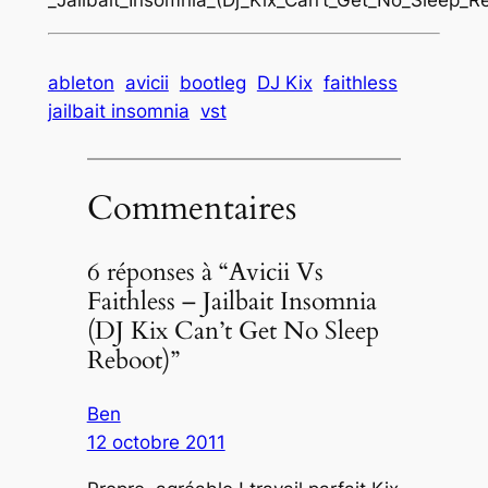
_Jailbait_Insomnia_(Dj_Kix_Can’t_Get_No_Sleep_R
ableton
avicii
bootleg
DJ Kix
faithless
jailbait insomnia
vst
Commentaires
6 réponses à “Avicii Vs
Faithless – Jailbait Insomnia
(DJ Kix Can’t Get No Sleep
Reboot)”
Ben
12 octobre 2011