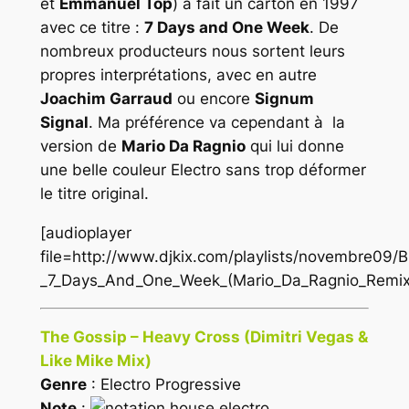
et
Emmanuel Top
) a fait un carton en 1997
avec ce titre :
7 Days and One Week
. De
nombreux producteurs nous sortent leurs
propres interprétations, avec en autre
Joachim Garraud
ou encore
Signum
Signal
. Ma préférence va cependant à la
version de
Mario Da Ragnio
qui lui donne
une belle couleur Electro sans trop déformer
le titre original.
[audioplayer
file=http://www.djkix.com/playlists/novembre09/B
_7_Days_And_One_Week_(Mario_Da_Ragnio_Remix
The Gossip – Heavy Cross (Dimitri Vegas &
Like Mike Mix)
Genre
: Electro Progressive
Note
: