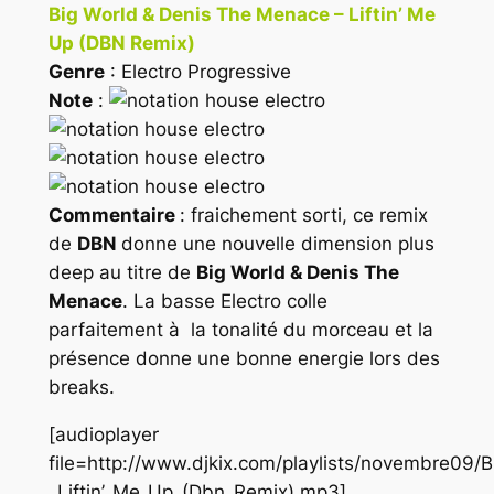
Big World & Denis The Menace – Liftin’ Me
Up (DBN Remix)
Genre
: Electro Progressive
Note
:
Commentaire
: fraichement sorti, ce remix
de
DBN
donne une nouvelle dimension plus
deep au titre de
Big World & Denis The
Menace
. La basse Electro colle
parfaitement à la tonalité du morceau et la
présence donne une bonne energie lors des
breaks.
[audioplayer
file=http://www.djkix.com/playlists/novembre09
_Liftin’_Me_Up_(Dbn_Remix).mp3]