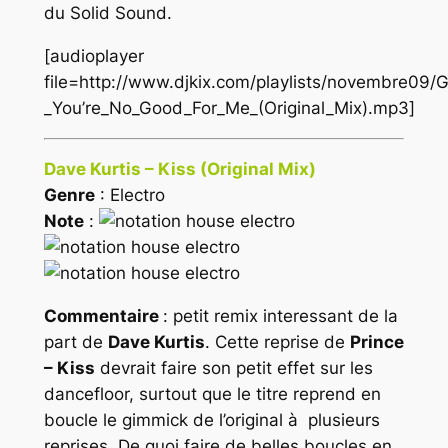
du Solid Sound.
[audioplayer
file=http://www.djkix.com/playlists/novembre09/
_You’re_No_Good_For_Me_(Original_Mix).mp3]
Dave Kurtis – Kiss (Original Mix)
Genre
: Electro
Note
:
Commentaire
: petit remix interessant de la
part de
Dave Kurtis
. Cette reprise de
Prince
– Kiss
devrait faire son petit effet sur les
dancefloor, surtout que le titre reprend en
boucle le gimmick de l’original à plusieurs
reprises. De quoi faire de belles boucles en