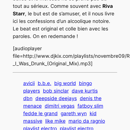
tout au sérieux. Comme souvent avec
Riva
Starr
, le but est de s’amuser, et il nous livre
ici les confessions d’un alcoolique notoire.
Le beat est original et colle bien avec les
paroles. On en redemande !
[audioplayer
file=http://www.djkix.com/playlists/novembre09/R
_I_Was_Drunk_(Original_Mix).mp3]
avicii
b.b.e.
big world
bingo
players
bob sinclar
dave kurtis
dbn
deepside deejays
denis the
menace
dimitri vegas
fatboy slim
fedde le grand
gareth wyn
kid
massive
like mike
mario da ragnio
playlist electro
playlist electro