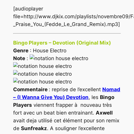
[audioplayer
file=http://www.djkix.com/playlists/novembre09/F
_Praise_You_(Fedde_Le_Grand_Remix).mp3]
Bingo Players – Devotion (Original Mix)
Genre
: House Electro
Note
:
Commentaire
: reprise de l’excellent
Nomad
– (I Wanna Give You) Devotion
, les
Bingo
Players
viennent frapper à nouveau très
fort avec un beat bien entrainant.
Axwell
avait deja utilisé cet élément pour son remix
de
Sunfreakz
. A souligner l’excellente