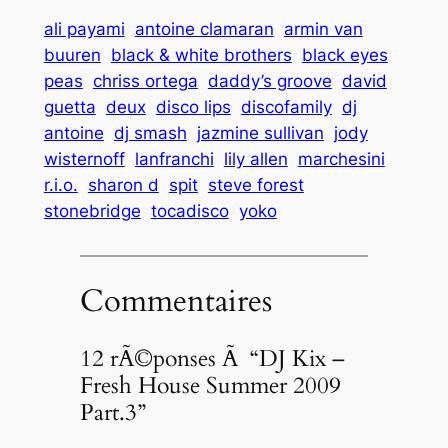
ali payami
antoine clamaran
armin van
buuren
black & white brothers
black eyes
peas
chriss ortega
daddy’s groove
david
guetta
deux
disco lips
discofamily
dj
antoine
dj smash
jazmine sullivan
jody
wisternoff
lanfranchi
lily allen
marchesini
r.i.o.
sharon d
spit
steve forest
stonebridge
tocadisco
yoko
Commentaires
12 rÃ©ponses Ã “DJ Kix –
Fresh House Summer 2009
Part.3”