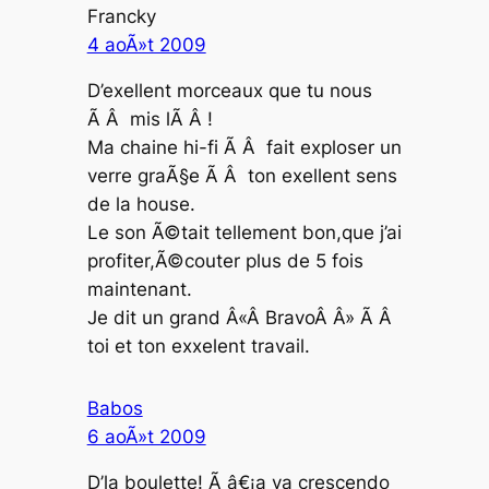
Francky
4 aoÃ»t 2009
D’exellent morceaux que tu nous
Ã Â mis lÃ Â !
Ma chaine hi-fi Ã Â fait exploser un
verre graÃ§e Ã Â ton exellent sens
de la house.
Le son Ã©tait tellement bon,que j’ai
profiter,Ã©couter plus de 5 fois
maintenant.
Je dit un grand Â«Â BravoÂ Â» Ã Â
toi et ton exxelent travail.
Babos
6 aoÃ»t 2009
D’la boulette! Ã â€¡a va crescendo