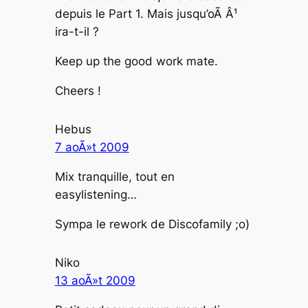
depuis le Part 1. Mais jusqu’oÃ Â¹
ira-t-il ?
Keep up the good work mate.
Cheers !
Hebus
7 aoÃ»t 2009
Mix tranquille, tout en
easylistening…
Sympa le rework de Discofamily ;o)
Niko
13 aoÃ»t 2009