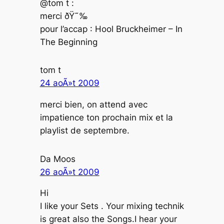
@tom t :
merci ðŸ˜‰
pour l’accap : Hool Bruckheimer – In
The Beginning
tom t
24 aoÃ»t 2009
merci bien, on attend avec
impatience ton prochain mix et la
playlist de septembre.
Da Moos
26 aoÃ»t 2009
Hi
I like your Sets . Your mixing technik
is great also the Songs.I hear your