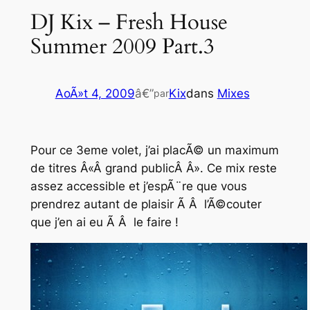
DJ Kix – Fresh House
Summer 2009 Part.3
AoÃ»t 4, 2009
â€”
Kix
dans
Mixes
par
Pour ce 3eme volet, j’ai placÃ© un maximum
de titres Â«Â grand publicÂ Â». Ce mix reste
assez accessible et j’espÃ¨re que vous
prendrez autant de plaisir Ã Â l’Ã©couter
que j’en ai eu Ã Â le faire !