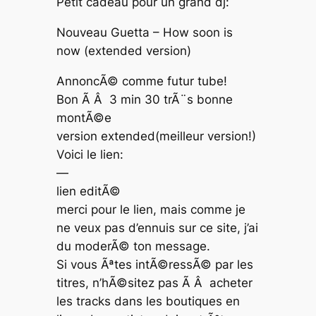
Petit cadeau pour un grand dj:
Nouveau Guetta – How soon is
now (extended version)
AnnoncÃ© comme futur tube!
Bon Ã Â 3 min 30 trÃ¨s bonne
montÃ©e
version extended(meilleur version!)
Voici le lien:
—
lien editÃ©
merci pour le lien, mais comme je
ne veux pas d’ennuis sur ce site, j’ai
du moderÃ© ton message.
Si vous Ãªtes intÃ©ressÃ© par les
titres, n’hÃ©sitez pas Ã Â acheter
les tracks dans les boutiques en