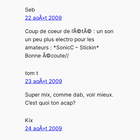
Seb
22 aoÃ»t 2009
Coup de coeur de l’Ã©tÃ© : un son
un peu plus electro pour les
amateurs : *SonicC – Stickin*
Bonne Ã©coute//
tom t
23 aoÃ»t 2009
Super mix, comme dab, voir mieux.
C’est quoi ton acap?
Kix
24 aoÃ»t 2009