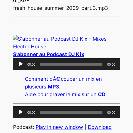
dj_kix-
fresh_house_summer_2009_part.3.mp3]
S’abonner au Podcast DJ Kix
Lecteur
00:00
00:00
audio
Comment dÃ©couper un mix en
plusieurs
MP3
.
Aide pour graver le mix sur un
CD
.
Lecteur
00:00
00:00
audio
Podcast:
Play in new window
|
Download