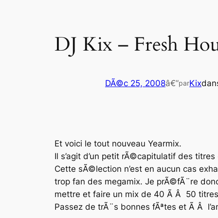
DJ Kix – Fresh Hou
DÃ©c 25, 2008
â€”
Kix
dan
par
Et voici le tout nouveau
Yearmix
.
Il s’agit d’un petit rÃ©capitulatif des ti
Cette sÃ©lection n’est en aucun cas exha
trop fan des megamix. Je prÃ©fÃ¨re donc 
mettre et faire un mix de 40 Ã Â 50 titres
Passez de trÃ¨s bonnes fÃªtes et Ã Â l’