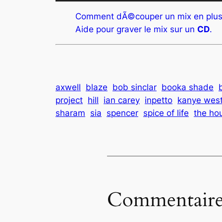
audio
Comment dÃ©couper un mix en plus
Aide pour graver le mix sur un
CD
.
axwell
blaze
bob sinclar
booka shade
project
hill
ian carey
inpetto
kanye wes
sharam
sia
spencer
spice of life
the ho
Commentaire