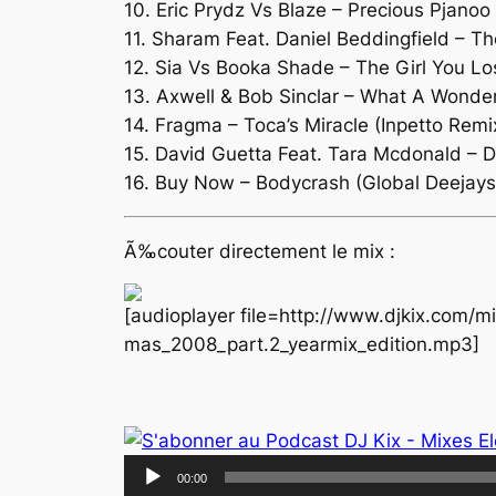
10. Eric Prydz Vs Blaze – Precious Pjanoo
11. Sharam Feat. Daniel Beddingfield – Th
12. Sia Vs Booka Shade – The Girl You L
13. Axwell & Bob Sinclar – What A Wonde
14. Fragma – Toca’s Miracle (Inpetto Remi
15. David Guetta Feat. Tara Mcdonald – 
16. Buy Now – Bodycrash (Global Deejays
Ã‰couter directement le mix :
[audioplayer file=http://www.djkix.com/
mas_2008_part.2_yearmix_edition.mp3]
Lecteur
00:00