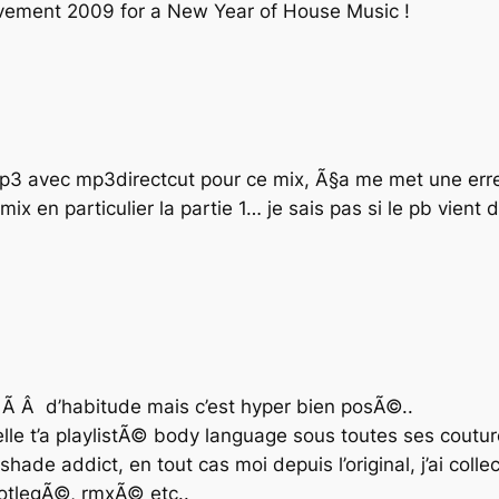
vivement 2009 for a New Year of House Music !
 mp3 avec mp3directcut pour ce mix, Ã§a me met une erre
ix en particulier la partie 1… je sais pas si le pb vient
Ã Â d’habitude mais c’est hyper bien posÃ©..
le t’a playlistÃ© body language sous toutes ses couture
de addict, en tout cas moi depuis l’original, j’ai colle
ootlegÃ©, rmxÃ© etc..