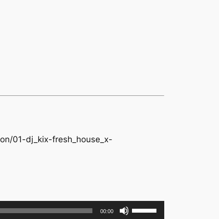
on/01-dj_kix-fresh_house_x-
Utilisez
00:00