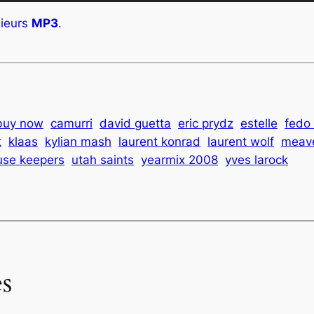
ieurs
MP3
.
buy now
camurri
david guetta
eric prydz
estelle
fedo
t
klaas
kylian mash
laurent konrad
laurent wolf
meave
use keepers
utah saints
yearmix 2008
yves larock
s