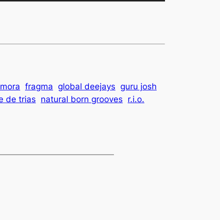
les
flèches
haut/bas
pour
augmenter
ou
diminuer
 mora
fragma
global deejays
guru josh
le
 de trias
natural born grooves
r.i.o.
volume.