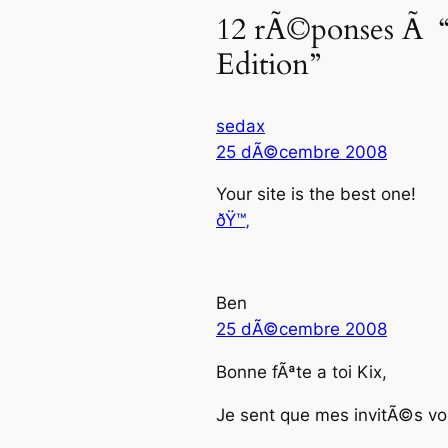
12 rÃ©ponses Ã “
Edition”
sedax
25 dÃ©cembre 2008
Your site is the best one!
ðŸ™‚
Ben
25 dÃ©cembre 2008
Bonne fÃªte a toi Kix,
Je sent que mes invitÃ©s von