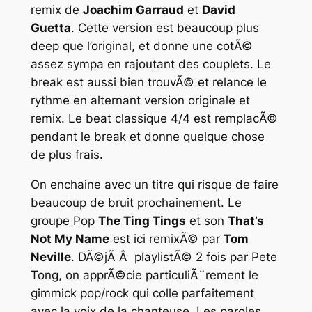
remix de
Joachim Garraud
et
David
Guetta
. Cette version est beaucoup plus
deep que l’original, et donne une cotÃ©
assez sympa en rajoutant des couplets. Le
break est aussi bien trouvÃ© et relance le
rythme en alternant version originale et
remix. Le beat classique 4/4 est remplacÃ©
pendant le break et donne quelque chose
de plus frais.
On enchaine avec un titre qui risque de faire
beaucoup de bruit prochainement. Le
groupe Pop
The Ting Tings
et son
That’s
Not My Name
est ici remixÃ© par
Tom
Neville
. DÃ©jÃ Â playlistÃ© 2 fois par Pete
Tong, on apprÃ©cie particuliÃ¨rement le
gimmick pop/rock qui colle parfaitement
avec la voix de la chanteuse. Les paroles