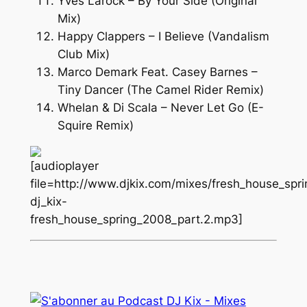
Yves Larock – By Your Side (Original
Mix)
Happy Clappers – I Believe (Vandalism
Club Mix)
Marco Demark Feat. Casey Barnes –
Tiny Dancer (The Camel Rider Remix)
Whelan & Di Scala – Never Let Go (E-
Squire Remix)
[audioplayer
file=http://www.djkix.com/mixes/fresh_house_spr
dj_kix-
fresh_house_spring_2008_part.2.mp3]