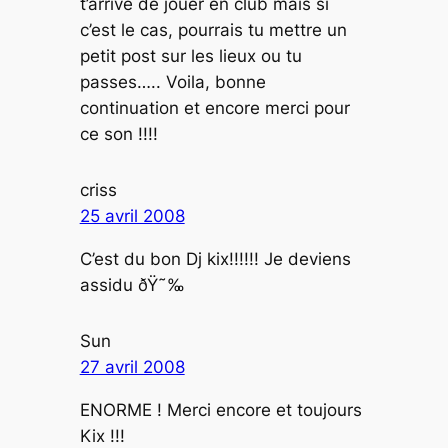
t’arrive de jouer en club mais si
c’est le cas, pourrais tu mettre un
petit post sur les lieux ou tu
passes….. Voila, bonne
continuation et encore merci pour
ce son !!!!
criss
25 avril 2008
C’est du bon Dj kix!!!!!! Je deviens
assidu ðŸ˜‰
Sun
27 avril 2008
ENORME ! Merci encore et toujours
Kix !!!