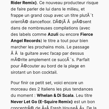
Rider Remix)
. Ce nouveau producteur risque
de faire parler de lui dans le milieu, et
frappe un grand coup avec un titre plutÃ´t
orientÃ© dancefloor. DÃ©jÃ Â prÃ©sent
dans de nombreuses compilations (avec
des labels comme
Azuli
ou encore
Fierce
Angel Records
) le titre a tout pour bien
marcher les prochains mois. Le passage
Ã Â la guitare avec l’acap par dessus
mÃ©rite amplement ce succÃ¨s. Parfait
pour Ã©couter au bord de la plage en
sirotant un bon cocktail.
Pour finir ce petit set, voici encore un
morceau des 2 Italiens les plus tendances
du moment :
Whelan & Di Scala
. Leu titre
Never Let Go (E-Squire Remix)
est un bon
concentrÃ© de Â«Â Fresh HouseÂ Â». De la