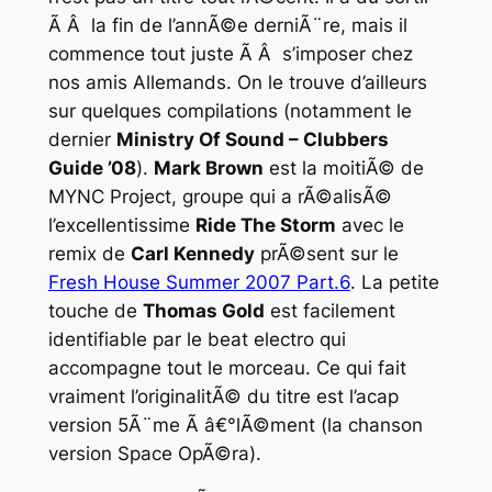
Ã Â la fin de l’annÃ©e derniÃ¨re, mais il
commence tout juste Ã Â s’imposer chez
nos amis Allemands. On le trouve d’ailleurs
sur quelques compilations (notamment le
dernier
Ministry Of Sound – Clubbers
Guide ’08
).
Mark Brown
est la moitiÃ© de
MYNC Project, groupe qui a rÃ©alisÃ©
l’excellentissime
Ride The Storm
avec le
remix de
Carl Kennedy
prÃ©sent sur le
Fresh House Summer 2007 Part.6
. La petite
touche de
Thomas Gold
est facilement
identifiable par le beat electro qui
accompagne tout le morceau. Ce qui fait
vraiment l’originalitÃ© du titre est l’acap
version 5Ã¨me Ã â€°lÃ©ment (la chanson
version Space OpÃ©ra).