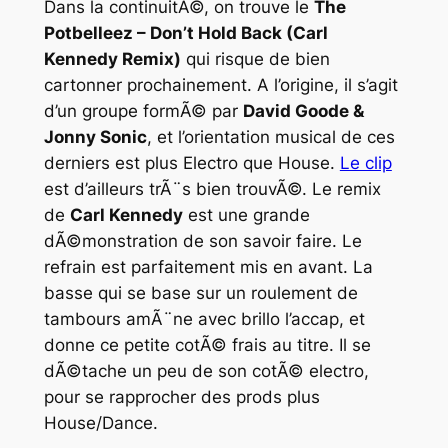
Dans la continuitÃ©, on trouve le
The
Potbelleez – Don’t Hold Back (Carl
Kennedy Remix)
qui risque de bien
cartonner prochainement. A l’origine, il s’agit
d’un groupe formÃ© par
David Goode &
Jonny Sonic
, et l’orientation musical de ces
derniers est plus Electro que House.
Le clip
est d’ailleurs trÃ¨s bien trouvÃ©. Le remix
de
Carl Kennedy
est une grande
dÃ©monstration de son savoir faire. Le
refrain est parfaitement mis en avant. La
basse qui se base sur un roulement de
tambours amÃ¨ne avec brillo l’accap, et
donne ce petite cotÃ© frais au titre. Il se
dÃ©tache un peu de son cotÃ© electro,
pour se rapprocher des prods plus
House/Dance.