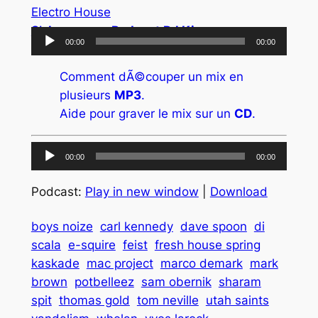
S’abonner au Podcast DJ Kix
Lecteur
00:00
00:00
audio
Comment dÃ©couper un mix en
plusieurs
MP3
.
Aide pour graver le mix sur un
CD
.
Lecteur
00:00
00:00
audio
Podcast:
Play in new window
|
Download
boys noize
carl kennedy
dave spoon
di
scala
e-squire
feist
fresh house spring
kaskade
mac project
marco demark
mark
brown
potbelleez
sam obernik
sharam
spit
thomas gold
tom neville
utah saints