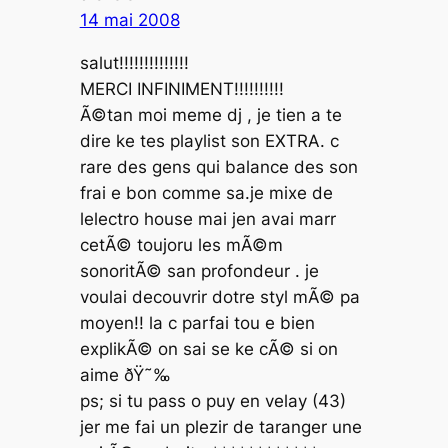
14 mai 2008
salut!!!!!!!!!!!!!!
MERCI INFINIMENT!!!!!!!!!!
Ã©tan moi meme dj , je tien a te
dire ke tes playlist son EXTRA. c
rare des gens qui balance des son
frai e bon comme sa.je mixe de
lelectro house mai jen avai marr
cetÃ© toujoru les mÃ©m
sonoritÃ© san profondeur . je
voulai decouvrir dotre styl mÃ© pa
moyen!! la c parfai tou e bien
explikÃ© on sai se ke cÃ© si on
aime ðŸ˜‰
ps; si tu pass o puy en velay (43)
jer me fai un plezir de taranger une