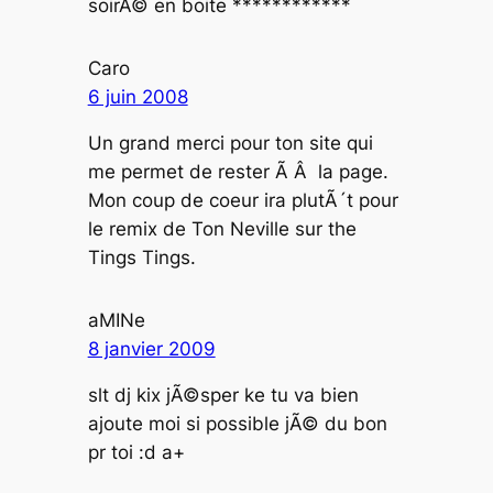
soirÃ© en boite ************
Caro
6 juin 2008
Un grand merci pour ton site qui
me permet de rester Ã Â la page.
Mon coup de coeur ira plutÃ´t pour
le remix de Ton Neville sur the
Tings Tings.
aMINe
8 janvier 2009
slt dj kix jÃ©sper ke tu va bien
ajoute moi si possible jÃ© du bon
pr toi :d a+