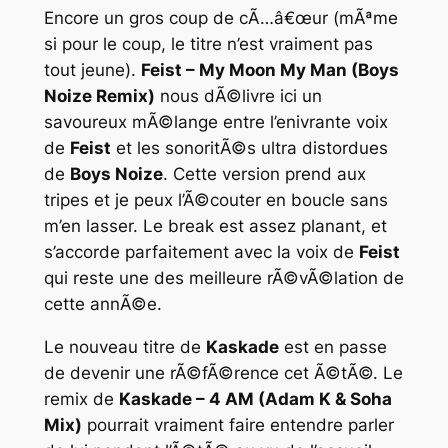
Encore un gros coup de cÃ…â€œur (mÃªme
si pour le coup, le titre n’est vraiment pas
tout jeune).
Feist – My Moon My Man (Boys
Noize Remix)
nous dÃ©livre ici un
savoureux mÃ©lange entre l’enivrante voix
de
Feist
et les sonoritÃ©s ultra distordues
de
Boys Noize
. Cette version prend aux
tripes et je peux l’Ã©couter en boucle sans
m’en lasser. Le break est assez planant, et
s’accorde parfaitement avec la voix de
Feist
qui reste une des meilleure rÃ©vÃ©lation de
cette annÃ©e.
Le nouveau titre de
Kaskade
est en passe
de devenir une rÃ©fÃ©rence cet Ã©tÃ©. Le
remix de
Kaskade – 4 AM (Adam K & Soha
Mix)
pourrait vraiment faire entendre parler