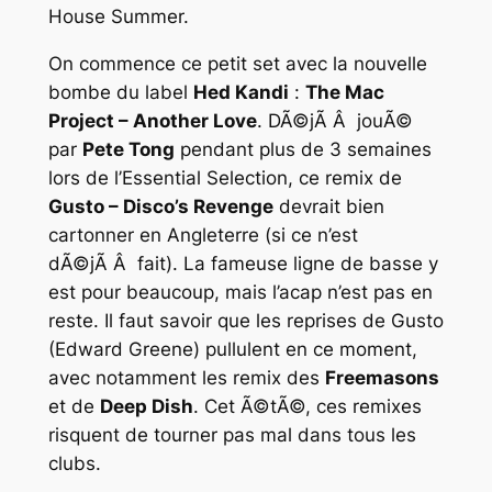
House Summer.
On commence ce petit set avec la nouvelle
bombe du label
Hed Kandi
:
The Mac
Project – Another Love
. DÃ©jÃ Â jouÃ©
par
Pete Tong
pendant plus de 3 semaines
lors de l’Essential Selection, ce remix de
Gusto – Disco’s Revenge
devrait bien
cartonner en Angleterre (si ce n’est
dÃ©jÃ Â fait). La fameuse ligne de basse y
est pour beaucoup, mais l’acap n’est pas en
reste. Il faut savoir que les reprises de Gusto
(Edward Greene) pullulent en ce moment,
avec notamment les remix des
Freemasons
et de
Deep Dish
. Cet Ã©tÃ©, ces remixes
risquent de tourner pas mal dans tous les
clubs.