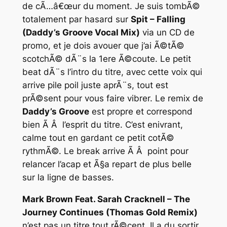
de cÃ…â€œur du moment. Je suis tombÃ©
totalement par hasard sur
Spit – Falling
(Daddy’s Groove Vocal Mix)
via un CD de
promo, et je dois avouer que j’ai Ã©tÃ©
scotchÃ© dÃ¨s la 1ere Ã©coute. Le petit
beat dÃ¨s l’intro du titre, avec cette voix qui
arrive pile poil juste aprÃ¨s, tout est
prÃ©sent pour vous faire vibrer. Le remix de
Daddy’s Groove
est propre et correspond
bien Ã Â l’esprit du titre. C’est enivrant,
calme tout en gardant ce petit cotÃ©
rythmÃ©. Le break arrive Ã Â point pour
relancer l’acap et Ã§a repart de plus belle
sur la ligne de basses.
Mark Brown Feat. Sarah Cracknell – The
Journey Continues (Thomas Gold Remix)
n’est pas un titre tout rÃ©cent. Il a du sortir