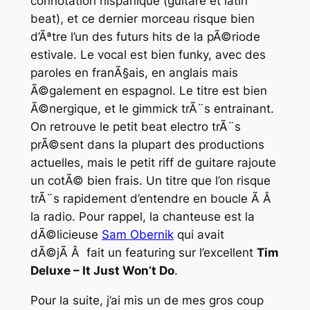
connotation hispanique (guitare et latin
beat), et ce dernier morceau risque bien
d’Ãªtre l’un des futurs hits de la pÃ©riode
estivale. Le vocal est bien funky, avec des
paroles en franÃ§ais, en anglais mais
Ã©galement en espagnol. Le titre est bien
Ã©nergique, et le gimmick trÃ¨s entrainant.
On retrouve le petit beat electro trÃ¨s
prÃ©sent dans la plupart des productions
actuelles, mais le petit riff de guitare rajoute
un cotÃ© bien frais. Un titre que l’on risque
trÃ¨s rapidement d’entendre en boucle Ã Â
la radio. Pour rappel, la chanteuse est la
dÃ©licieuse
Sam Obernik
qui avait
dÃ©jÃ Â fait un featuring sur l’excellent
Tim
Deluxe – It Just Won’t Do
.
Pour la suite, j’ai mis un de mes gros coup