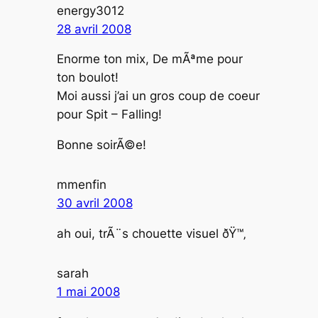
energy3012
28 avril 2008
Enorme ton mix, De mÃªme pour
ton boulot!
Moi aussi j’ai un gros coup de coeur
pour Spit – Falling!
Bonne soirÃ©e!
mmenfin
30 avril 2008
ah oui, trÃ¨s chouette visuel ðŸ™‚
sarah
1 mai 2008