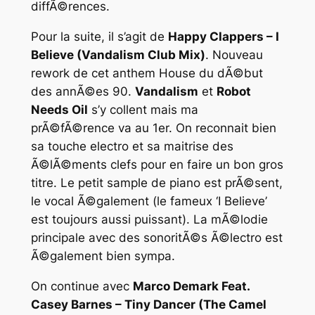
diffÃ©rences.
Pour la suite, il s’agit de
Happy Clappers – I
Believe (Vandalism Club Mix)
. Nouveau
rework de cet anthem House du dÃ©but
des annÃ©es 90.
Vandalism
et
Robot
Needs Oil
s’y collent mais ma
prÃ©fÃ©rence va au 1er. On reconnait bien
sa touche electro et sa maitrise des
Ã©lÃ©ments clefs pour en faire un bon gros
titre. Le petit sample de piano est prÃ©sent,
le vocal Ã©galement (le fameux ‘I Believe’
est toujours aussi puissant). La mÃ©lodie
principale avec des sonoritÃ©s Ã©lectro est
Ã©galement bien sympa.
On continue avec
Marco Demark Feat.
Casey Barnes – Tiny Dancer (The Camel