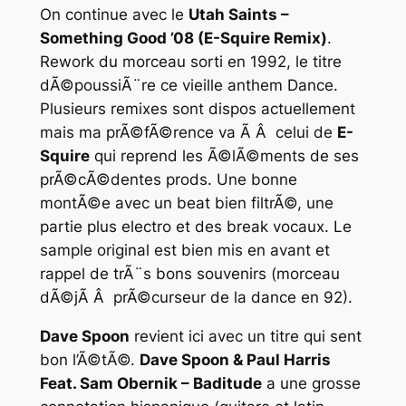
On continue avec le
Utah Saints –
Something Good ’08 (E-Squire Remix)
.
Rework du morceau sorti en 1992, le titre
dÃ©poussiÃ¨re ce vieille anthem Dance.
Plusieurs remixes sont dispos actuellement
mais ma prÃ©fÃ©rence va Ã Â celui de
E-
Squire
qui reprend les Ã©lÃ©ments de ses
prÃ©cÃ©dentes prods. Une bonne
montÃ©e avec un beat bien filtrÃ©, une
partie plus electro et des break vocaux. Le
sample original est bien mis en avant et
rappel de trÃ¨s bons souvenirs (morceau
dÃ©jÃ Â prÃ©curseur de la dance en 92).
Dave Spoon
revient ici avec un titre qui sent
bon l’Ã©tÃ©.
Dave Spoon & Paul Harris
Feat. Sam Obernik – Baditude
a une grosse