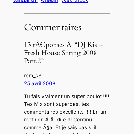
vandalism
whelan
yves larock
Commentaires
13 rÃ©ponses Ã “DJ Kix –
Fresh House Spring 2008
Part.2”
rem_s31
25 avril 2008
Tu fais vraiment un super boulot !!!!
Tes Mix sont superbes, tes
commentaires excellents !!!! En un
mot rien Ã Â dire !!! Continu
comme Ã§a. Et je sais pas si il