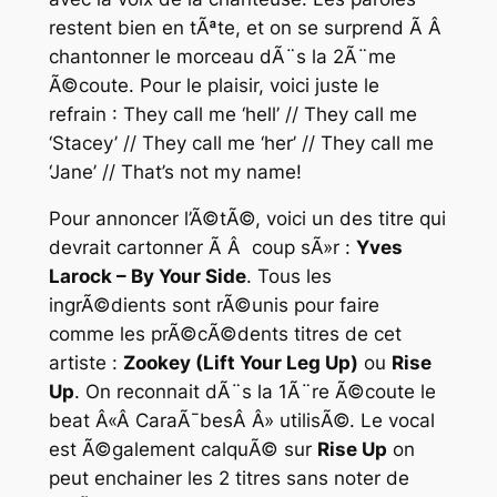
restent bien en tÃªte, et on se surprend Ã Â
chantonner le morceau dÃ¨s la 2Ã¨me
Ã©coute. Pour le plaisir, voici juste le
refrain : They call me ‘hell’ // They call me
‘Stacey’ // They call me ‘her’ // They call me
‘Jane’ // That’s not my name!
Pour annoncer l’Ã©tÃ©, voici un des titre qui
devrait cartonner Ã Â coup sÃ»r :
Yves
Larock – By Your Side
. Tous les
ingrÃ©dients sont rÃ©unis pour faire
comme les prÃ©cÃ©dents titres de cet
artiste :
Zookey (Lift Your Leg Up)
ou
Rise
Up
. On reconnait dÃ¨s la 1Ã¨re Ã©coute le
beat Â«Â CaraÃ¯besÂ Â» utilisÃ©. Le vocal
est Ã©galement calquÃ© sur
Rise Up
on
peut enchainer les 2 titres sans noter de