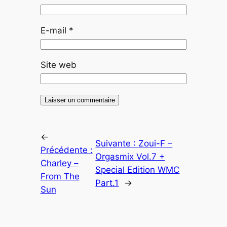
E-mail
*
Site web
←
Suivante :
Zoui-F –
Précédente :
Orgasmix Vol.7 +
Charley –
Special Edition WMC
From The
Part.1
→
Sun