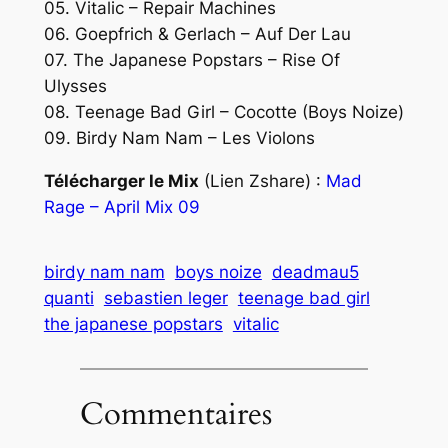
05. Vitalic – Repair Machines
06. Goepfrich & Gerlach – Auf Der Lau
07. The Japanese Popstars – Rise Of
Ulysses
08. Teenage Bad Girl – Cocotte (Boys Noize)
09. Birdy Nam Nam – Les Violons
Télécharger le Mix
(Lien Zshare) :
Mad
Rage – April Mix 09
birdy nam nam
boys noize
deadmau5
quanti
sebastien leger
teenage bad girl
the japanese popstars
vitalic
Commentaires