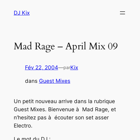
Aller
DJ Kix
au
contenu
Mad Rage – April Mix 09
Fév 22, 2004
—
Kix
par
dans
Guest Mixes
Un petit nouveau arrive dans la rubrique
Guest Mixes. Bienvenue à Mad Rage, et
n’hesitez pas à écouter son set asser
Electro.
Le mot du DJ :