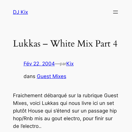
Aller
DJ Kix
au
contenu
Lukkas – White Mix Part 4
Fév 22, 2004
—
Kix
par
dans
Guest Mixes
Fraichement débarqué sur la rubrique Guest
Mixes, voici Lukkas qui nous livre ici un set
plutôt
House
qui s’étend sur un passage hip
hop/Rnb mis au gout electro, pour finir sur
de l’electro..