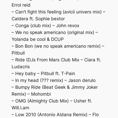
Errol reid
– Can’t fight this feeling (avicii univers mix) –
Caldera ft. Sophie bextor
– Conga (club mix) – John revox
– We no speak americano (original mix) –
Yolanda be cool & DCUP
– Bon Bon (we no speak americano remix) –
Pitbull
– Ride (DJs From Mars Club Mix – Ciara ft.
Ludacris
– Hey baby – Pitbull ft. T-Pain
– In my head (??? remix) – Jason derulo
– Bumpy Ride (Beat Geek & Jimmy Joker
Remix) – Mohombi
– OMG (Almighty Club Mix) – Usher ft.
Will.I.am
– Low 2010 (Antonio Aldana Remix) – Flo