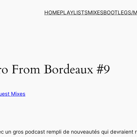
HOME
PLAYLISTS
MIXES
BOOTLEGS/
tro From Bordeaux #9
uest Mixes
ec un gros podcast rempli de nouveautés qui devraient r