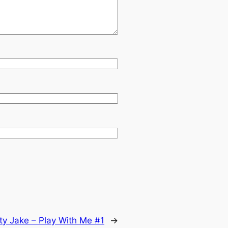
rty Jake – Play With Me #1
→