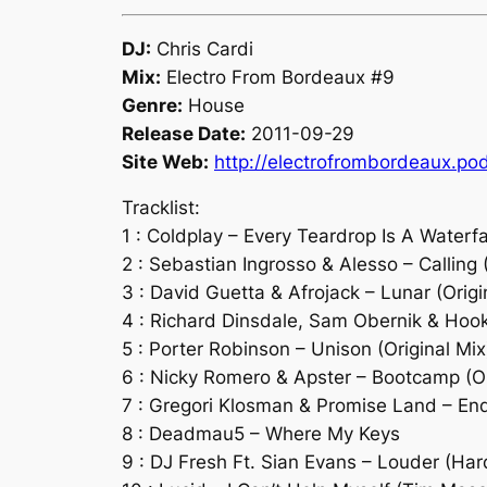
DJ:
Chris Cardi
Mix:
Electro From Bordeaux #9
Genre:
House
Release Date:
2011-09-29
Site Web:
http://electrofrombordeaux.p
Tracklist:
1 : Coldplay – Every Teardrop Is A Water
2 : Sebastian Ingrosso & Alesso – Calling 
3 : David Guetta & Afrojack – Lunar (Origi
4 : Richard Dinsdale, Sam Obernik & Hoo
5 : Porter Robinson – Unison (Original Mix
6 : Nicky Romero & Apster – Bootcamp (Or
7 : Gregori Klosman & Promise Land – Endl
8 : Deadmau5 – Where My Keys
9 : DJ Fresh Ft. Sian Evans – Louder (Ha