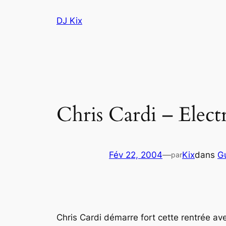
Aller
DJ Kix
au
contenu
Chris Cardi – Elec
Fév 22, 2004
—
Kix
dans
G
par
Chris Cardi démarre fort cette rentrée av