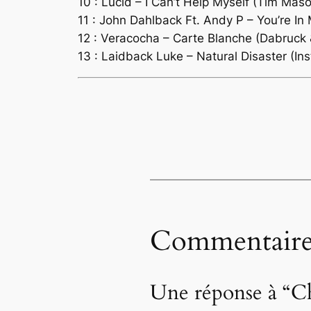
10 : Lucid – I Can’t Help Myself (Tim Mas
11 : John Dahlback Ft. Andy P – You’re I
12 : Veracocha – Carte Blanche (Dabruck 
13 : Laidback Luke – Natural Disaster (I
Commentaire
Une réponse à “Ch