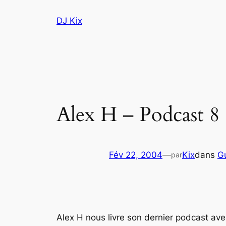
Aller
DJ Kix
au
contenu
Alex H – Podcast 8
Fév 22, 2004
—
Kix
dans
G
par
Alex H nous livre son dernier podcast av