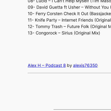
08- Lucid – I Can’t Help Myself (Tim Mas
09- David Guetta ft Usher – Without You
10- Ferry Corsten Check It Out (Bassjack
11- Knife Party – Internet Friends (Origina
12- Tommy Trash – Future Folk (Original M
13- Congorock – Sirius (Original Mix)
Alex H – Podcast 8
by
alexis76350