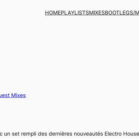
HOME
PLAYLISTS
MIXES
BOOTLEGS/
uest Mixes
ec un set rempli des dernières nouveautés
Electro Hous