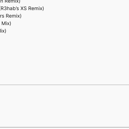
on Remix)
 (R3hab’s XS Remix)
ers Remix)
l Mix)
ix)