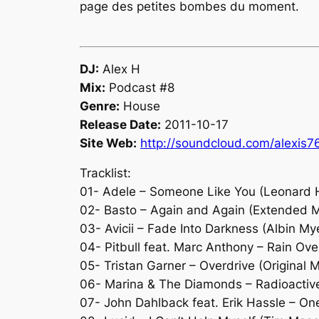
page des petites bombes du moment.
DJ:
Alex H
Mix:
Podcast #8
Genre:
House
Release Date:
2011-10-17
Site Web:
http://soundcloud.com/alexis
Tracklist:
01- Adele – Someone Like You (Leonard H
02- Basto – Again and Again (Extended M
03- Avicii – Fade Into Darkness (Albin My
04- Pitbull feat. Marc Anthony – Rain Ov
05- Tristan Garner – Overdrive (Original M
06- Marina & The Diamonds – Radioactive
07- John Dahlback feat. Erik Hassle – O