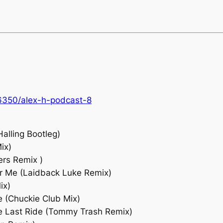
76350/alex-h-podcast-8
alling Bootleg)
ix)
ers Remix )
er Me (Laidback Luke Remix)
ix)
 (Chuckie Club Mix)
ne Last Ride (Tommy Trash Remix)