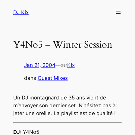
Aller
DJ Kix
au
contenu
Y4No5 – Winter Session
Jan 21, 2004
—
Kix
par
dans
Guest Mixes
Un DJ montagnard de 35 ans vient de
m’envoyer son dernier set. N’hésitez pas à
jeter une oreille. La playlist est de qualité !
DJ:
Y4No5