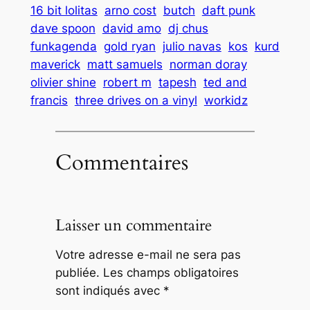
16 bit lolitas
arno cost
butch
daft punk
dave spoon
david amo
dj chus
funkagenda
gold ryan
julio navas
kos
kurd
maverick
matt samuels
norman doray
olivier shine
robert m
tapesh
ted and
francis
three drives on a vinyl
workidz
Commentaires
Laisser un commentaire
Votre adresse e-mail ne sera pas
publiée.
Les champs obligatoires
sont indiqués avec
*