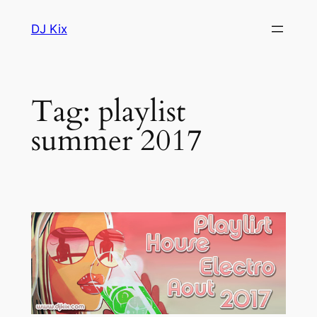
Skip
DJ Kix
to
content
Tag:
playlist
summer 2017