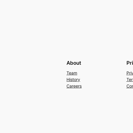
About
Pr
Team
Pri
History
Ter
Careers
Con