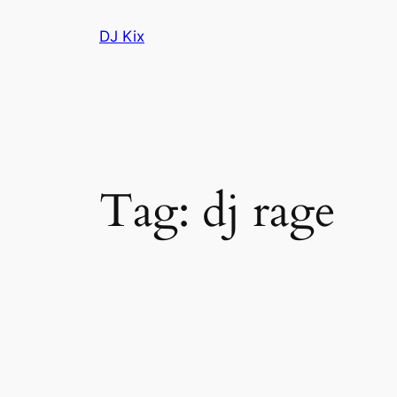
Skip
DJ Kix
to
content
Tag:
dj rage