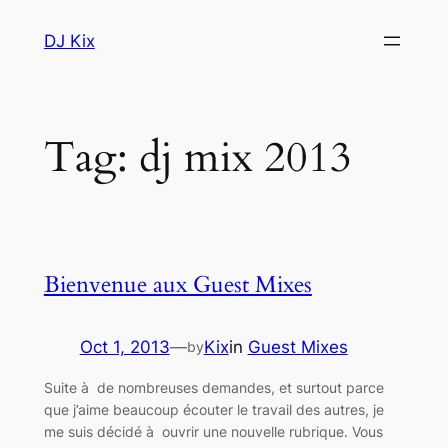
Skip
DJ Kix
to
content
Tag:
dj mix 2013
Bienvenue aux Guest Mixes
Oct 1, 2013
—
Kix
in
Guest Mixes
by
Suite à de nombreuses demandes, et surtout parce
que j’aime beaucoup écouter le travail des autres, je
me suis décidé à ouvrir une nouvelle rubrique. Vous