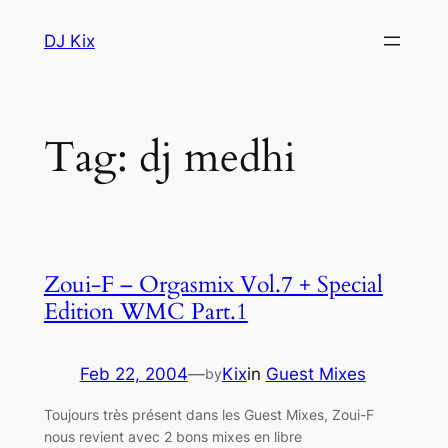
Skip
DJ Kix
to
content
Tag:
dj medhi
Zoui-F – Orgasmix Vol.7 + Special
Edition WMC Part.1
Feb 22, 2004
—
Kix
in
Guest Mixes
by
Toujours très présent dans les Guest Mixes, Zoui-F
nous revient avec 2 bons mixes en libre