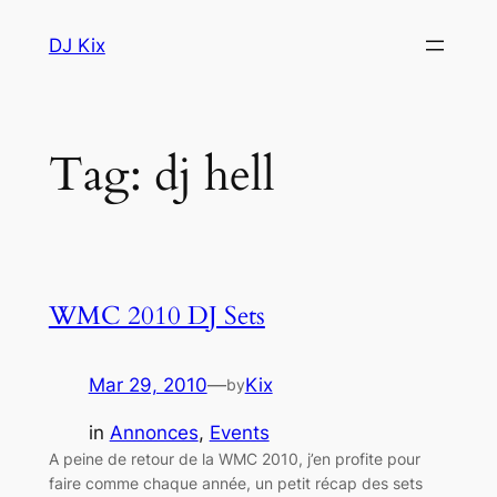
Skip
DJ Kix
to
content
Tag:
dj hell
WMC 2010 DJ Sets
Mar 29, 2010
—
Kix
by
in
Annonces
, 
Events
A peine de retour de la WMC 2010, j’en profite pour
faire comme chaque année, un petit récap des sets