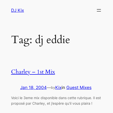
Skip
DJ Kix
to
content
Tag:
dj eddie
Charley – 1st Mix
Jan 18, 2004
—
Kix
in
Guest Mixes
by
Voici le 3eme mix disponible dans cette rubrique. Il est
proposé par Charley, et j’espère qu’il vous plaira !