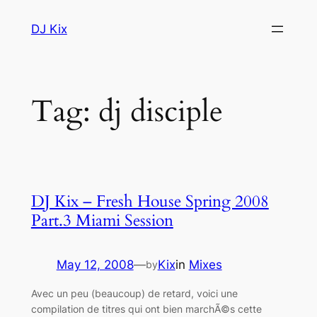
Skip
DJ Kix
to
content
Tag:
dj disciple
DJ Kix – Fresh House Spring 2008
Part.3 Miami Session
May 12, 2008
—
Kix
in
Mixes
by
Avec un peu (beaucoup) de retard, voici une
compilation de titres qui ont bien marchÃ©s cette