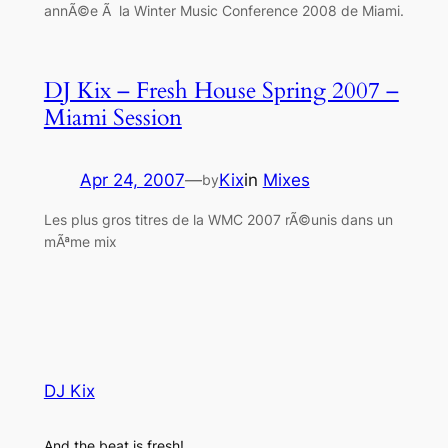
annÃ©e Ã la Winter Music Conference 2008 de Miami.
DJ Kix – Fresh House Spring 2007 –
Miami Session
Apr 24, 2007
—
Kix
in
Mixes
by
Les plus gros titres de la WMC 2007 rÃ©unis dans un
mÃªme mix
DJ Kix
And the beat is fresh!