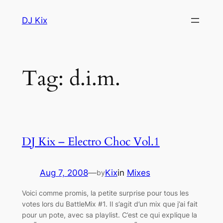
Skip
DJ Kix
to
content
Tag:
d.i.m.
DJ Kix – Electro Choc Vol.1
Aug 7, 2008
—
Kix
in
Mixes
by
Voici comme promis, la petite surprise pour tous les
votes lors du BattleMix #1. Il s’agit d’un mix que j’ai fait
pour un pote, avec sa playlist. C’est ce qui explique la