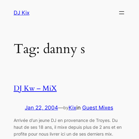
Skip
DJ Kix
to
content
Tag:
danny s
DJ Kw – MiX
Jan 22, 2004
—
Kix
in
Guest Mixes
by
Arrivée d’un jeune DJ en provenance de Troyes. Du
haut de ses 18 ans, il mixe depuis plus de 2 ans et en
profite pour nous livrer ici un de ses derniers mix.