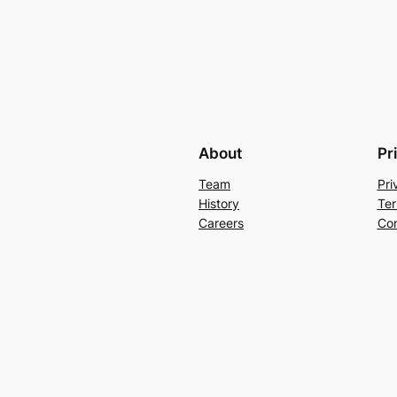
About
Pr
Team
Pri
History
Ter
Careers
Con