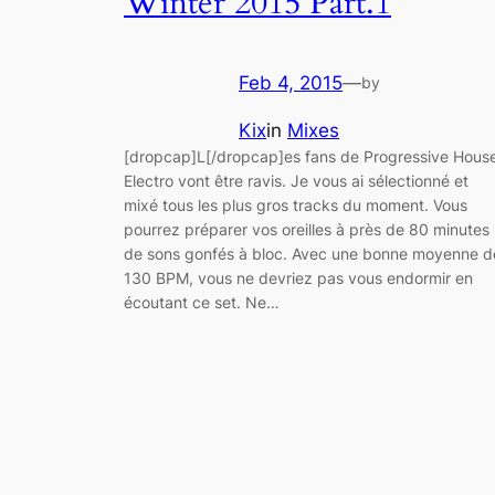
Winter 2015 Part.1
Feb 4, 2015
—
by
Kix
in
Mixes
[dropcap]L[/dropcap]es fans de Progressive Hous
Electro vont être ravis. Je vous ai sélectionné et
mixé tous les plus gros tracks du moment. Vous
pourrez préparer vos oreilles à près de 80 minutes
de sons gonfés à bloc. Avec une bonne moyenne d
130 BPM, vous ne devriez pas vous endormir en
écoutant ce set. Ne…