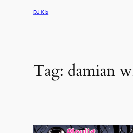
Skip
DJ Kix
to
content
Tag:
damian w