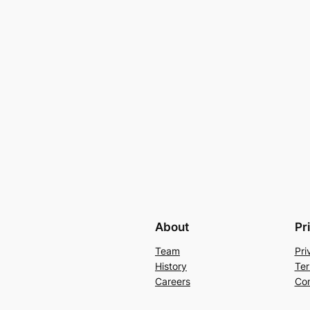
About
Pr
Team
Pri
History
Ter
Careers
Con