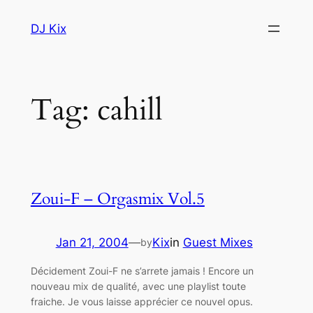
Skip
DJ Kix
to
content
Tag:
cahill
Zoui-F – Orgasmix Vol.5
Jan 21, 2004
—
Kix
in
Guest Mixes
by
Décidement Zoui-F ne s’arrete jamais ! Encore un
nouveau mix de qualité, avec une playlist toute
fraiche. Je vous laisse apprécier ce nouvel opus.