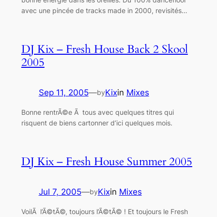
avec une pincée de tracks made in 2000, revisités…
DJ Kix – Fresh House Back 2 Skool
2005
Sep 11, 2005
—
Kix
in
Mixes
by
Bonne rentrÃ©e Ã tous avec quelques titres qui
risquent de biens cartonner d’ici quelques mois.
DJ Kix – Fresh House Summer 2005
Jul 7, 2005
—
Kix
in
Mixes
by
VoilÃ l’Ã©tÃ©, toujours l’Ã©tÃ© ! Et toujours le Fresh