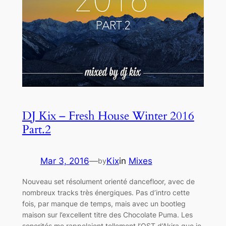
DJ Kix – Fresh House Winter 2016
Part.2
Mar 3, 2016
—
Kix
in
Mixes
by
Nouveau set résolument orienté dancefloor, avec de
nombreux tracks très énergiques. Pas d’intro cette
fois, par manque de temps, mais avec un bootleg
maison sur l’excellent titre des Chocolate Puma. Les
sonorités me rappelaient tellement l’OST d’Akira que je