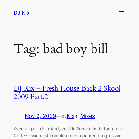
Skip
DJ Kix
to
content
Tag:
bad boy bill
DJ Kix – Fresh House Back 2 Skool
2009 Part.2
Nov 9, 2009
—
Kix
in
Mixes
by
Avec un peu de retard, voici le 2eme mix de l’automne.
Cette session est complètement orientée Progressive