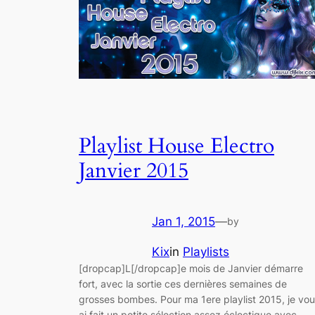
Playlist House Electro
Janvier 2015
Jan 1, 2015
—
by
Kix
in
Playlists
[dropcap]L[/dropcap]e mois de Janvier démarre
fort, avec la sortie ces dernières semaines de
grosses bombes. Pour ma 1ere playlist 2015, je vo
ai fait un petite sélection assez éclectique avec