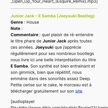
_Open_Up_Your_Heart_(Esquire_Remix).mp3]
Junior Jack – E Samba (Joeysuki Bootleg)
Genre
: House
Note
:
Commentaire
: quel plaisir de ré-entendre
le titre phare de
Junior Jack
après toutes
ces années.
Joeysuki
que j’apprécie
régulièrement pour ses nombreux bootlegs
nous livre ici une belle interprétation du titre
E Samba
. Son synthé est bien entrainant et
son gimmick, bien que répétitif, nous
emmène dans des sonorités assez
Deep
.
Petite cerise sur le cake, le morceau est à
télécharger gratuitement sur son
site
.
[audioplayer
file=http://www.djkix.com/playlists/fevrier13/Juni