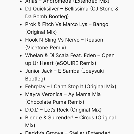
Arias – Andromeda (Extended Mix)
DJ Quicksilver – Bellissima (CJ Stone &
Da Bomb Bootleg)
Prok & Fitch Vs Marco Lys – Bango
(Original Mix)
Hook N Sling Vs Nervo – Reason
(Vicetone Remix)
Whelan & Di Scala Feat. Eden – Open
up Ur Heart (eSQUIRE Remix)
Junior Jack – E Samba (Joeysuki
Bootleg)
Fehrplay – I Can’t Stop It (Original Mix)
Mayra Veronica – Ay Mama Mia
(Chocolate Puma Remix)
D.O.D – Let’s Rock (Original Mix)
Blende & Surrender! – Circus (Original
Mix)
Daddy’s Groove – Stellar (Extended