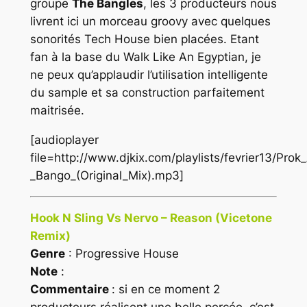
groupe
The Bangles
, les 3 producteurs nous
livrent ici un morceau groovy avec quelques
sonorités
Tech House
bien placées. Etant
fan à la base du
Walk Like An Egyptian
, je
ne peux qu’applaudir l’utilisation intelligente
du sample et sa construction parfaitement
maitrisée.
[audioplayer
file=http://www.djkix.com/playlists/fevrier13/Pr
_Bango_(Original_Mix).mp3]
Hook N Sling Vs Nervo – Reason (Vicetone
Remix)
Genre
: Progressive House
Note
:
Commentaire
: si en ce moment 2
producteurs réalisent une belle percée, c’est