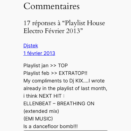
Commentaires
17 réponses à “Playlist House
Electro Février 2013”
Djstek
1 février 2013
Playlist jan >> TOP
Playlist feb >> EXTRATOP!!
My compliments to Dj KIX….I wrote
already in the playlist of last month,
i think NEXT HIT :
ELLENBEAT – BREATHING ON
(extended mix)
(EMI MUSIC)
Is a dancefloor bomb!!!