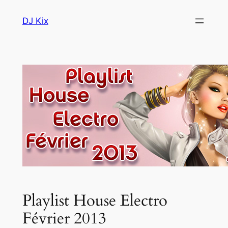
Aller
DJ Kix
au
contenu
Playlist House Electro
Février 2013