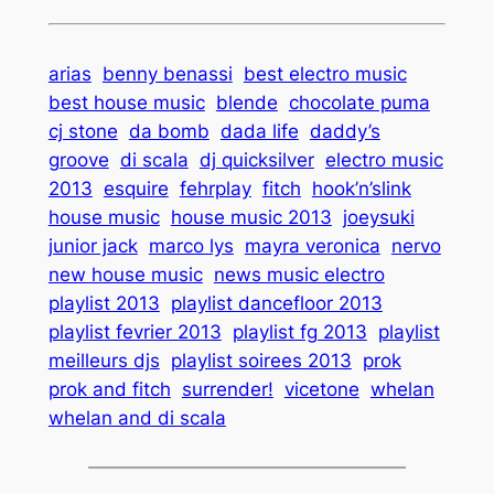
arias
benny benassi
best electro music
best house music
blende
chocolate puma
cj stone
da bomb
dada life
daddy’s
groove
di scala
dj quicksilver
electro music
2013
esquire
fehrplay
fitch
hook’n’slink
house music
house music 2013
joeysuki
junior jack
marco lys
mayra veronica
nervo
new house music
news music electro
playlist 2013
playlist dancefloor 2013
playlist fevrier 2013
playlist fg 2013
playlist
meilleurs djs
playlist soirees 2013
prok
prok and fitch
surrender!
vicetone
whelan
whelan and di scala