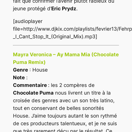
fait que confirmer l’avenir plutôt radieux du
jeune protégé d’
Eric Prydz
.
[audioplayer
file=http://www.djkix.com/playlists/fevrier13/Fehrp
_I_Cant_Stop_It_(Original_Mix).mp3]
Mayra Veronica – Ay Mama Mia (Chocolate
Puma Remix)
Genre
: House
Note
:
Commentaire
: les 2 compères de
Chocolate Puma
nous livrent un titre à la
croisée des genres avec un son très latino,
tout en conservant de belles sonorités
House
. J’aime toujours autant le son rythmé
de ces producteurs talentueux, et je ne suis
que très rarement décu par le résultat. Ce