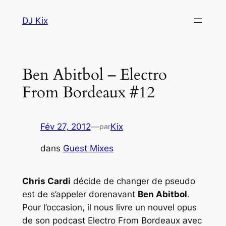
Aller
DJ Kix
au
contenu
Ben Abitbol – Electro
Fév 27, 2012
—
Kix
par
dans
Guest Mixes
Chris Cardi
décide de changer de pseudo
est de s’appeler dorenavant
Ben Abitbol
.
Pour l’occasion, il nous livre un nouvel opus
de son podcast
Electro From Bordeaux
avec