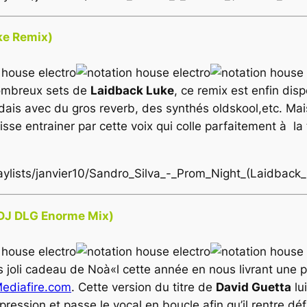
ke Remix)
ombreux sets de
Laidback Luke
, ce remix est enfin disp
ndais avec du gros reverb, des synthés oldskool,etc. Ma
isse entrainer par cette voix qui colle parfaitement à la
laylists/janvier10/Sandro_Silva_-_Prom_Night_(Laidbac
(DJ DLG Enorme Mix)
s joli cadeau de Noà«l cette année en nous livrant une 
ediafire.com
. Cette version du titre de
David Guetta
lu
mpression et passe le vocal en boucle afin qu’il rentre dé