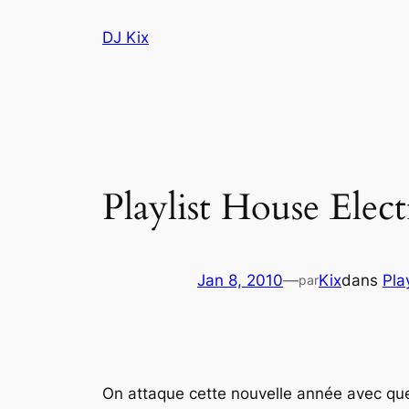
Aller
DJ Kix
au
contenu
Playlist House Elec
Jan 8, 2010
—
Kix
dans
Pla
par
On attaque cette nouvelle année avec qu