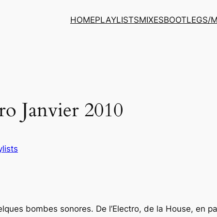
HOME
PLAYLISTS
MIXES
BOOTLEGS/
tro Janvier 2010
ylists
elques bombes sonores. De l’
Electro
, de la
House
, en p