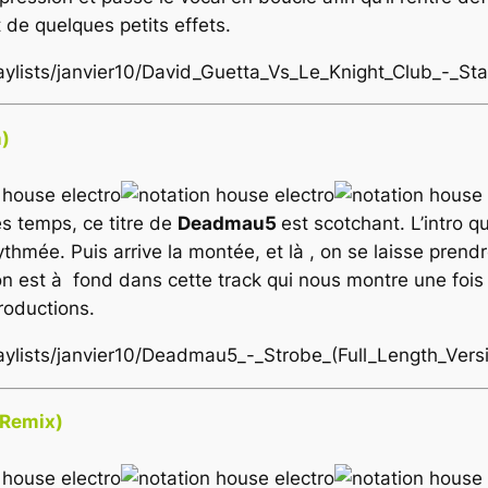
t de quelques petits effets.
laylists/janvier10/David_Guetta_Vs_Le_Knight_Club_-_S
n)
es temps, ce titre de
Deadmau5
est scotchant. L’intro q
thmée. Puis arrive la montée, et là , on se laisse prend
n est à fond dans cette track qui nous montre une fois 
roductions.
laylists/janvier10/Deadmau5_-_Strobe_(Full_Length_Vers
 Remix)