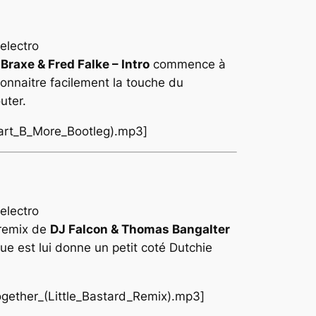
Braxe & Fred Falke – Intro
commence à
connaitre facilement la touche du
uter.
(Bart_B_More_Bootleg).mp3]
remix de
DJ Falcon & Thomas Bangalter
ue est lui donne un petit coté
Dutchie
ogether_(Little_Bastard_Remix).mp3]