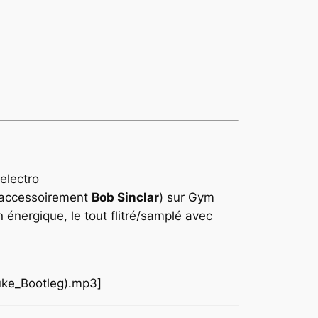
 accessoirement
Bob Sinclar
) sur Gym
 énergique, le tout flitré/samplé avec
Luke_Bootleg).mp3]