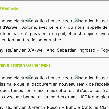
r (Remode)
l d’
Axwell
,
Axtone
, avec ce remix, qui nous rappelle de 
e release n’a pas vieilli d’un poil, et c’est toujours avec
l en font un titre incontournable.
playlists/janvier10/Axwell_And_Sebastian_Ingrosso_-_T
an & Tristan Garner Mix)
 dissimulé que j’ai découvert un nouveau remix de l’excel
elques temps son remix, mais cette fois, il s’est associé
ctro avec une bonne utilisation des drums. 100% energiqu
playlists/janvier10/French_Poison_-_Bubble_(Antoine_Cl