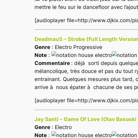
mettre le feu sur le dancefloor avec l’ajou
[audioplayer file=http://www.djkix.com/p
Deadmau5 – Strobe (Full Length Versio
Genre
: Electro Progressive
Note
:
Commentaire
: déjà sorti depuis quelqu
mélancolique, très douce et pas du tout ry
entrainant. Quelques mesures plus tard, o
arrive à nous épater à chacune de ses p
[audioplayer file=http://www.djkix.com/p
Jay Santi – Game Of Love (Olav Basoski
Genre
: Electro
Note
: