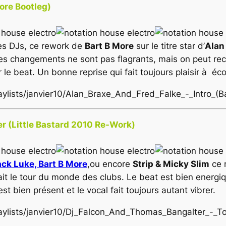
More Bootleg)
ues DJs, ce rework de
Bart B More
sur le titre star d’
Alan 
e les changements ne sont pas flagrants, mais on peut re
le beat. Un bonne reprise qui fait toujours plaisir à éco
laylists/janvier10/Alan_Braxe_And_Fred_Falke_-_Intro_
r (Little Bastard 2010 Re-Work)
ck Luke, Bart B More
,ou encore
Strip & Micky Slim
ce 
it le tour du monde des clubs. Le beat est bien energiq
 bien présent et le vocal fait toujours autant vibrer.
laylists/janvier10/Dj_Falcon_And_Thomas_Bangalter_-_T