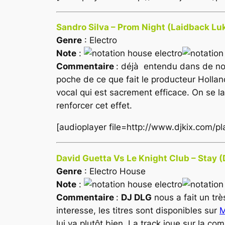
Sandro Silva – Prom Night (Laidback Lu
Genre
: Electro
Note
:
Commentaire
: déjà entendu dans de n
poche de ce que fait le producteur Holla
vocal qui est sacrement efficace. On se la
renforcer cet effet.
[audioplayer file=http://www.djkix.com/p
David Guetta Vs Le Knight Club – Stay 
Genre
: Electro House
Note
:
Commentaire
:
DJ DLG
nous a fait un trè
interesse, les titres sont disponibles sur
M
lui va plutôt bien. La track joue sur la co