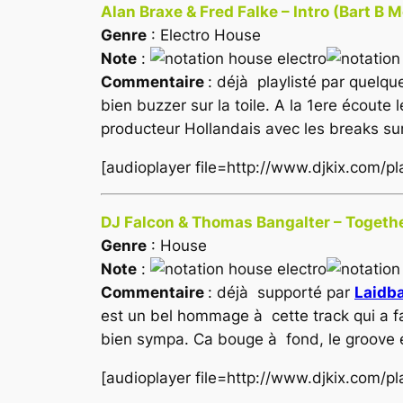
Alan Braxe & Fred Falke – Intro (Bart B 
Genre
: Electro House
Note
:
Commentaire
: déjà playlisté par quelq
bien buzzer sur la toile. A la 1ere écout
producteur Hollandais avec les breaks sur 
[audioplayer file=http://www.djkix.com/p
DJ Falcon & Thomas Bangalter – Togethe
Genre
: House
Note
:
Commentaire
: déjà supporté par
Laidba
est un bel hommage à cette track qui a fa
bien sympa. Ca bouge à fond, le groove est
[audioplayer file=http://www.djkix.com/p