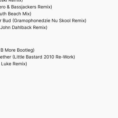
oski Remix)
ero & Bassjackers Remix)
outh Beach Mix)
ur Bud (Gramophonedzie Nu Skool Remix)
 (John Dahlback Remix)
t B More Bootleg)
ther (Little Bastard 2010 Re-Work)
k Luke Remix)