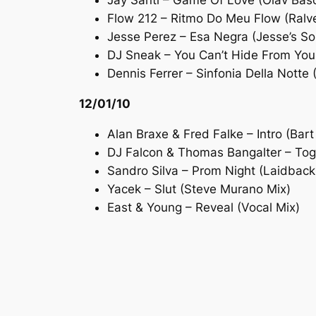
Jay Santi – Game Of Love (Olav Bas
Flow 212 – Ritmo Do Meu Flow (Ralv
Jesse Perez – Esa Negra (Jesse’s S
DJ Sneak – You Can’t Hide From Yo
Dennis Ferrer – Sinfonia Della Notte
12/01/10
Alan Braxe & Fred Falke – Intro (Bar
DJ Falcon & Thomas Bangalter – Toge
Sandro Silva – Prom Night (Laidbac
Yacek – Slut (Steve Murano Mix)
East & Young – Reveal (Vocal Mix)