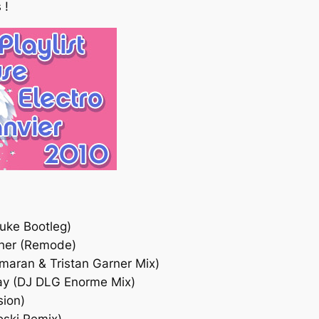
 !
uke Bootleg)
ther (Remode)
maran & Tristan Garner Mix)
tay (DJ DLG Enorme Mix)
sion)