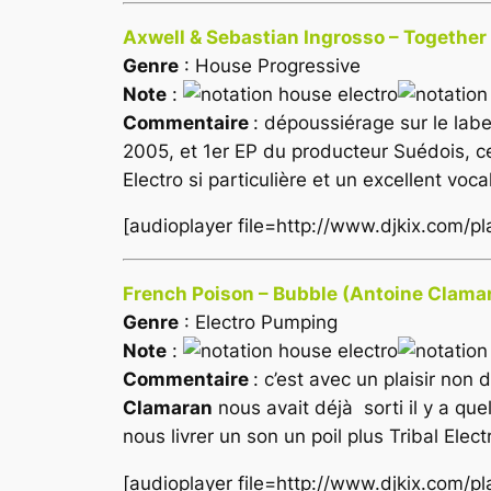
Axwell & Sebastian Ingrosso – Togethe
Genre
: House Progressive
Note
:
Commentaire
: dépoussiérage sur le labe
2005, et 1er EP du producteur Suédois, cett
Electro si particulière et un excellent voca
[audioplayer file=http://www.djkix.com/
French Poison – Bubble (Antoine Clamar
Genre
: Electro Pumping
Note
:
Commentaire
: c’est avec un plaisir non
Clamaran
nous avait déjà sorti il y a qu
nous livrer un son un poil plus Tribal Ele
[audioplayer file=http://www.djkix.com/