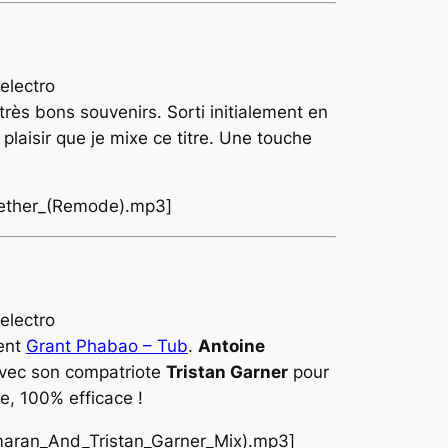
très bons souvenirs. Sorti initialement en
 plaisir que je mixe ce titre. Une touche
ogether_(Remode).mp3]
lent
Grant Phabao – Tub
.
Antoine
 avec son compatriote
Tristan Garner
pour
e, 100% efficace !
amaran_And_Tristan_Garner_Mix).mp3]