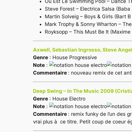
Ou Est Le Swimming Pool – Dance T
Steve Forest – Electrica Salsa (Baba
Martin Solveig – Boys & Girls (Bart B
Mark Trophy & Sonny Wharton – The R
Royksopp – This Must Be It (Maxime
Axwell, Sebastian Ingrosso, Steve Angel
Genre
: House Progressive
Note
:
Commentaire
: nouveau remix de cet ant
Deep Swing – In The Music 2009 (Cristi
Genre
: House Electro
Note
:
Commentaire
: remix funky de l’un des 
vrai plus à ce titre. Petit coup de coeur 