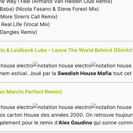
he Way I Feel (Armand Van Helden Club Remix)
 Baba) (Nicola Fasano & Steve Forest Mix)
 More Siren’s Call Remix)
eal Life (Vocal Mix)
 Dangles Remix)
lo & Laidback Luke – Leave The World Behind (Dimitri
hem estival. Joué par la
Swedish House Mafia
tout cet é
an Marchi Perfect Remix)
gros carton House des années 2000. On retrouve toujours 
également pour le remix d’
Alex Gaudino
qui sonne comme