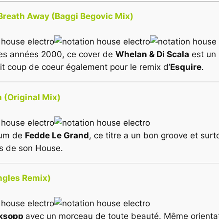
– Breath Away (Baggi Begovic Mix)
 des années 2000, ce cover de
Whelan & Di Scala
est un 
it coup de coeur également pour le remix d’
Esquire
.
 (Original Mix)
lbum de
Fedde Le Grand
, ce titre a un bon groove et sur
rs de son House.
ngles Remix)
ksopp
avec un morceau de toute beauté. Même orientati