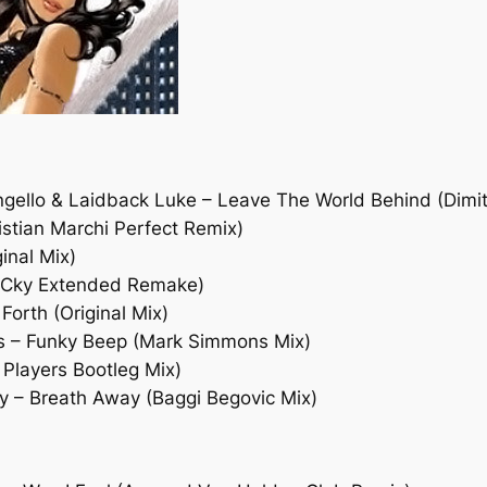
ngello & Laidback Luke – Leave The World Behind (Dimitr
stian Marchi Perfect Remix)
inal Mix)
r3Cky Extended Remake)
orth (Original Mix)
s – Funky Beep (Mark Simmons Mix)
Players Bootleg Mix)
ey – Breath Away (Baggi Begovic Mix)