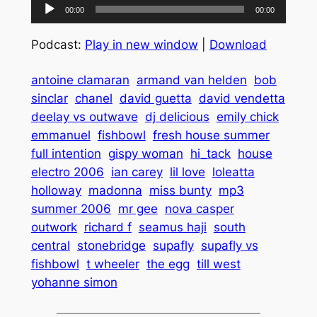
Lecteur
00:00
00:00
audio
Podcast:
Play in new window
|
Download
antoine clamaran
armand van helden
bob
sinclar
chanel
david guetta
david vendetta
deelay vs outwave
dj delicious
emily chick
emmanuel
fishbowl
fresh house summer
full intention
gispy woman
hi_tack
house
electro 2006
ian carey
lil love
loleatta
holloway
madonna
miss bunty
mp3
summer 2006
mr gee
nova casper
outwork
richard f
seamus haji
south
central
stonebridge
supafly
supafly vs
fishbowl
t wheeler
the egg
till west
yohanne simon