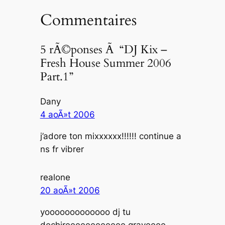
Commentaires
5 rÃ©ponses Ã “DJ Kix –
Fresh House Summer 2006
Part.1”
Dany
4 aoÃ»t 2006
j’adore ton mixxxxxx!!!!!! continue a
ns fr vibrer
realone
20 aoÃ»t 2006
yooooooooooooo dj tu
dechireeeeeeeeeeee graveeee