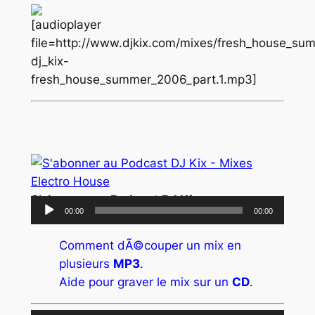
[audioplayer
file=http://www.djkix.com/mixes/fresh_house_su
dj_kix-
fresh_house_summer_2006_part.1.mp3]
S’abonner au Podcast DJ Kix
Lecteur
00:00
00:00
audio
Comment dÃ©couper un mix en
plusieurs
MP3
.
Aide pour graver le mix sur un
CD
.