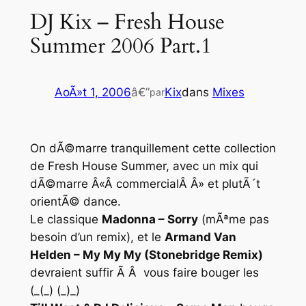
DJ Kix – Fresh House
Summer 2006 Part.1
AoÃ»t 1, 2006
â€”
Kix
dans
Mixes
par
On dÃ©marre tranquillement cette collection
de Fresh House Summer, avec un mix qui
dÃ©marre Â«Â commercialÂ Â» et plutÃ´t
orientÃ© dance.
Le classique
Madonna – Sorry
(mÃªme pas
besoin d’un remix), et le
Armand Van
Helden – My My My (Stonebridge Remix)
devraient suffir Ã Â vous faire bouger les
(_(_) (_)_)