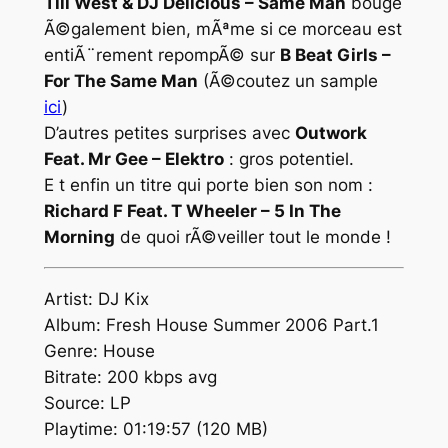
Till West & DJ Delicious – Same Man
bouge
Ã©galement bien, mÃªme si ce morceau est
entiÃ¨rement repompÃ© sur
B Beat Girls –
For The Same Man
(Ã©coutez un sample
ici
)
D’autres petites surprises avec
Outwork
Feat. Mr Gee – Elektro
: gros potentiel.
E t enfin un titre qui porte bien son nom :
Richard F Feat. T Wheeler – 5 In The
Morning
de quoi rÃ©veiller tout le monde !
Artist: DJ Kix
Album: Fresh House Summer 2006 Part.1
Genre: House
Bitrate: 200 kbps avg
Source: LP
Playtime: 01:19:57 (120 MB)