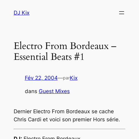
Aller
DJ Kix
au
contenu
Electro From Bordeaux –
Fév 22, 2004
—
Kix
par
dans
Guest Mixes
Dernier Electro From Bordeaux se cache
Chris Cardi et voici son premier Hors série.
DJ:
Electro From Bordeaux